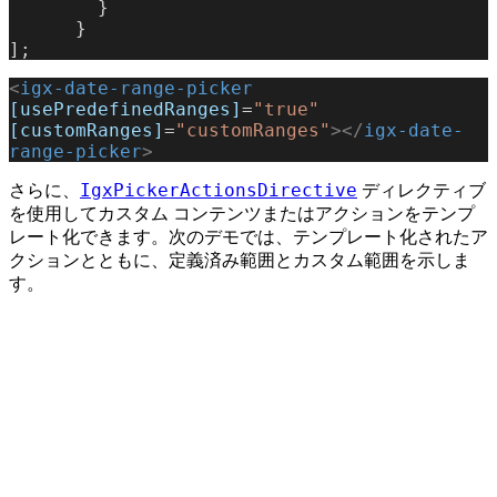
        }
      }
];
<
igx-date-range-picker
[usePredefinedRanges]
=
"true"
[customRanges]
=
"customRanges"
></
igx-date-
range-picker
>
IgxPickerActionsDirective
さらに、
ディレクティブ
を使用してカスタム コンテンツまたはアクションをテンプ
レート化できます。次のデモでは、テンプレート化されたア
クションとともに、定義済み範囲とカスタム範囲を示しま
す。