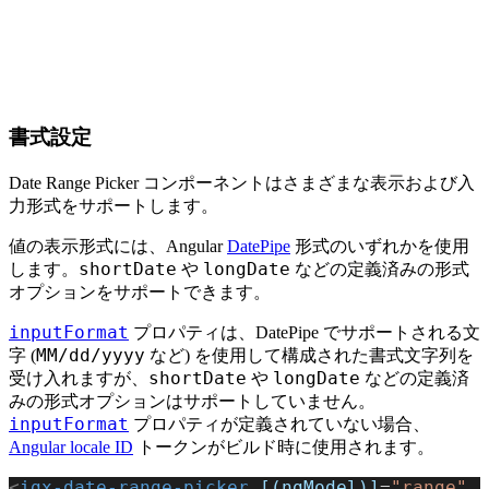
書式設定
Date Range Picker コンポーネントはさまざまな表示および入
力形式をサポートします。
値の表示形式には、Angular
DatePipe
形式のいずれかを使用
shortDate
longDate
します。
や
などの定義済みの形式
オプションをサポートできます。
inputFormat
プロパティは、DatePipe でサポートされる文
MM/dd/yyyy
字 (
など) を使用して構成された書式文字列を
shortDate
longDate
受け入れますが、
や
などの定義済
みの形式オプションはサポートしていません。
inputFormat
プロパティが定義されていない場合、
Angular locale ID
トークンがビルド時に使用されます。
<
igx-date-range-picker
 [(ngModel)]
=
"range"