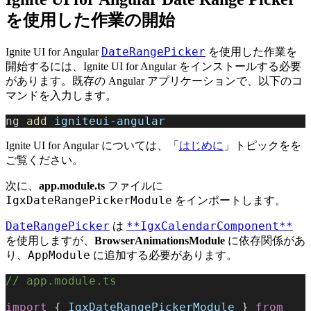
を使用した作業の開始
DateRangePicker
Ignite UI for Angular
を使用した作業を
開始するには、Ignite UI for Angular をインストールする必要
があります。既存の Angular アプリケーションで、以下のコ
マンドを入力します。
ng 
add
 igniteui
-
angular
Ignite UI for Angular については、「
はじめに
」トピックをを
ご覧ください。
次に、
app.module.ts
ファイルに
IgxDateRangePickerModule
をインポートします。
DateRangePicker
**IgxCalendarComponent**
は
を使用しますが、
BrowserAnimationsModule
に依存関係があ
AppModule
り、
に追加する必要があります。
// app.module.ts
import
 { 
IgxDateRangePickerModule
 } 
from