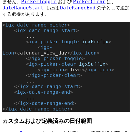
PickerToggle
PickerClear
ません。
および
は、
DateRangeStart
DateRangeEnd
または
の子として追加
する必要があります。
<
igx-date-range-picker
>
    <
igx-date-range-start
>
        ...
        <
igx-picker-toggle
 igxPrefix
>
            <
igx-
icon
>
calendar_view_day
</
igx-icon
>
        </
igx-picker-toggle
>
        <
igx-picker-clear
 igxSuffix
>
            <
igx-icon
>
clear
</
igx-icon
>
        </
igx-picker-clear
>
        ...
    </
igx-date-range-start
>
    <
igx-date-range-end
>
        ...
    </
igx-date-range-end
>
</
igx-date-range-picker
>
カスタムおよび定義済みの日付範囲