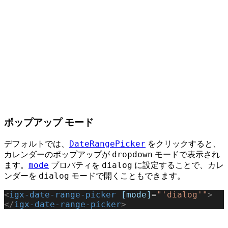
ポップアップ モード
DateRangePicker
デフォルトでは、
をクリックすると、
dropdown
カレンダーのポップアップが
モードで表示され
mode
dialog
ます。
プロパティを
に設定することで、カレ
dialog
ンダーを
モードで開くこともできます。
<
igx-date-range-picker
 [mode]
=
"'dialog'"
>
</
igx-date-range-picker
>