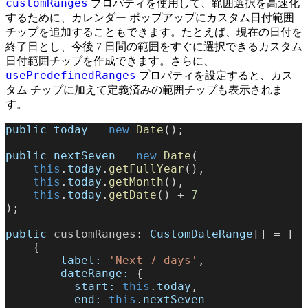
customRanges
プロパティを使用して、範囲選択を高速化
するために、カレンダー ポップアップにカスタム日付範囲
チップを追加することもできます。たとえば、現在の日付を
終了日とし、今後 7 日間の範囲をすぐに選択できるカスタム
日付範囲チップを作成できます。さらに、
usePredefinedRanges
プロパティを設定すると、カス
タム チップに加えて定義済みの範囲チップも表示されま
す。
public
 today
 = 
new
 Date
();
public
 nextSeven
 = 
new
 Date
(
    this
.
today
.
getFullYear
(),
    this
.
today
.
getMonth
(),
    this
.
today
.
getDate
() + 
7
);
public
 customRanges
: 
CustomDateRange
[] = [
    {
        label:
 'Next 7 days'
,
        dateRange:
 {
          start:
 this
.
today
,
          end:
 this
.
nextSeven