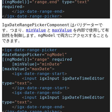
[(ngModel)]
=
"range.end"
 type
=
"text"
required
>
    </
igx-date-range-end
>
</
igx-date-range-picker
>
IgxDateRangePickerComponent
はバリデーターで
minValue
maxValue
す。つまり、
と
を内部で使用して有
ngModel
効性を制御します。
で両方にアクセスすることも
できます。
<
igx-date-range-picker
#dateRangePicker
=
"ngModel"
[(ngModel)]
=
"range"
 required
    [minValue]
=
"minDate"
[maxValue]
=
"maxDate"
>
    <
igx-date-range-start
>
        <
input
 igxInput
 igxDateTimeEditor
type
=
"text"
>
    </
igx-date-range-start
>
    <
igx-date-range-end
>
        <
input
 igxInput
 igxDateTimeEditor
type
=
"text"
>
    </
igx-date-range-end
>
</
igx-date-range-picker
>