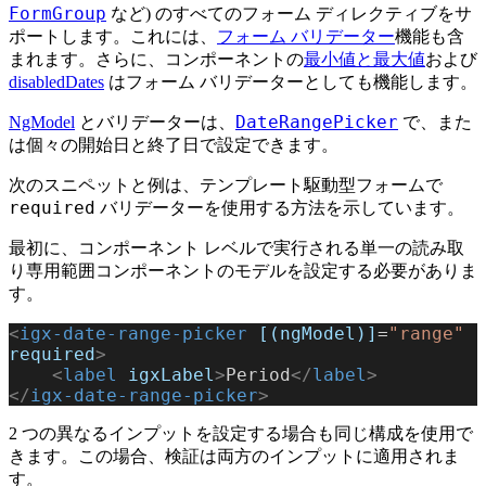
FormGroup
など) のすべてのフォーム ディレクティブをサ
ポートします。これには、
フォーム バリデーター
機能も含
まれます。さらに、コンポーネントの
最小値と最大値
および
disabledDates
はフォーム バリデーターとしても機能します。
DateRangePicker
NgModel
とバリデーターは、
で、また
は個々の開始日と終了日で設定できます。
次のスニペットと例は、テンプレート駆動型フォームで
required
バリデーターを使用する方法を示しています。
最初に、コンポーネント レベルで実行される単一の読み取
り専用範囲コンポーネントのモデルを設定する必要がありま
す。
<
igx-date-range-picker
 [(ngModel)]
=
"range"
required
>
    <
label
 igxLabel
>
Period
</
label
>
</
igx-date-range-picker
>
2 つの異なるインプットを設定する場合も同じ構成を使用で
きます。この場合、検証は両方のインプットに適用されま
す。