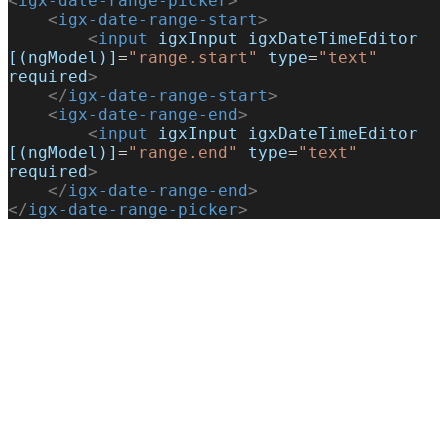
<
igx-date-range-picker
>
    <
igx-date-range-start
>
        <
input
 igxInput
 igxDateTimeEditor
[(ngModel)]
=
"range.start"
 type
=
"text"
required
>
    </
igx-date-range-start
>
    <
igx-date-range-end
>
        <
input
 igxInput
 igxDateTimeEditor
[(ngModel)]
=
"range.end"
 type
=
"text"
required
>
    </
igx-date-range-end
>
</
igx-date-range-picker
>