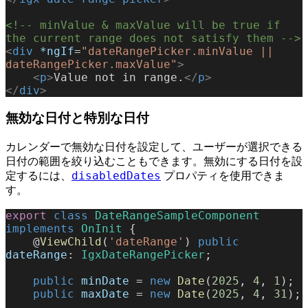
<!-- minValue & maxValue will be true if 
the current range does not satisfy them -->
<
div
 *ngIf
=
"dateRangePicker.minValue || 
dateRangePicker.maxValue"
>
    <
p
>
Value not in range.
</
p
>
</
div
>
無効な日付と特別な日付
カレンダーで無効な日付を設定して、ユーザーが選択できる
日付の範囲を絞り込むこともできます。無効にする日付を設
disabledDates
定するには、
プロパティを使用できま
す。
export
 class
 DateRangeSampleComponent
implements
 OnInit
 {
    @
ViewChild
(
'dateRange'
) 
public
dateRange
: 
IgxDateRangePicker
;
    public
 minDate
 = 
new
 Date
(
2025
, 
4
, 
1
);
    public
 maxDate
 = 
new
 Date
(
2025
, 
4
, 
31
);