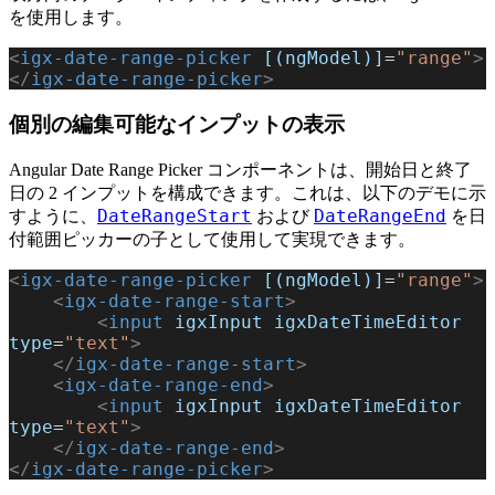
を使用します。
<
igx-date-range-picker
 [(ngModel)]
=
"range"
>
</
igx-date-range-picker
>
個別の編集可能なインプットの表示
Angular Date Range Picker コンポーネントは、開始日と終了
日の 2 インプットを構成できます。これは、以下のデモに示
DateRangeStart
DateRangeEnd
すように、
および
を日
付範囲ピッカーの子として使用して実現できます。
<
igx-date-range-picker
 [(ngModel)]
=
"range"
>
    <
igx-date-range-start
>
        <
input
 igxInput
 igxDateTimeEditor
type
=
"text"
>
    </
igx-date-range-start
>
    <
igx-date-range-end
>
        <
input
 igxInput
 igxDateTimeEditor
type
=
"text"
>
    </
igx-date-range-end
>
</
igx-date-range-picker
>