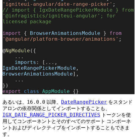
'igniteui-angular/date-range-picker'
;
// import { IgxDateRangePickerModule } from 
'@infragistics/igniteui-angular'; for 
licensed package
import
 { 
BrowserAnimationsModule
 } 
from
'@angular/platform-browser/animations'
;
@
NgModule
({
    ...
    imports
: [..., 
IgxDateRangePickerModule
, 
BrowserAnimationsModule
],
    ...
})
export
 class
 AppModule
 {}
16.0.0
DateRangePicker
あるいは、
以降、
をスタンド
アロンの依存関係としてインポートすることも、
IGX_DATE_RANGE_PICKER_DIRECTIVES
トークンを使
用してコンポーネントとそのすべてのサポート コンポーネ
ントおよびディレクティブをインポートすることもできま
す。