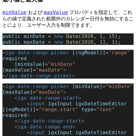
minValue
maxValue
および
プロパティを指定して、これ
らの値で定義された範囲外のカレンダー日付を無効にするこ
とにより、ユーザー入力を制限できます。
public
 minDate
 = 
new
 Date
(
2020
, 
1
, 
15
);
public
 maxDate
 = 
new
 Date
(
2020
, 
11
, 
1
);
<
igx-date-range-picker
 [(ngModel)]
=
"range"
required
    [minValue]
=
"minDate"
[maxValue]
=
"maxDate"
>
</
igx-date-range-picker
>
<
igx-date-range-picker
 [minValue]
=
"minDate"
[maxValue]
=
"maxDate"
>
    <
igx-date-range-start
>
        <
input
 igxInput
 igxDateTimeEditor
[(ngModel)]
=
"range.start"
 type
=
"text"
required
>
    </
igx-date-range-start
>
    <
igx-date-range-end
>
        <
input
 igxInput
 igxDateTimeEditor