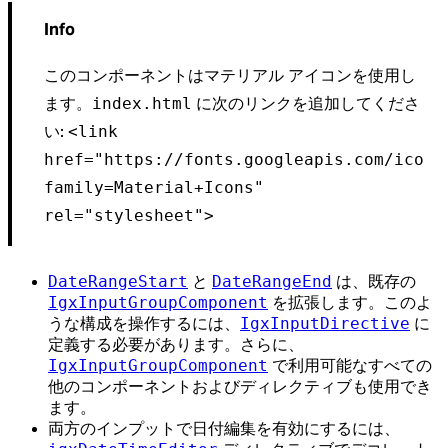
Info
このコンポーネントはマテリアル アイコンを使用し
ます。
に次のリンクを追加してくださ
index.html
い:
<link
href="https://fonts.googleapis.com/icon?
family=Material+Icons"
rel="stylesheet">
DateRangeStart
DateRangeEnd
と
は、既存の
IgxInputGroupComponent
を拡張します。このよ
IgxInputDirective
うな構成を操作するには、
に
定義する必要があります。さらに、
IgxInputGroupComponent
で利用可能なすべての
他のコンポーネントおよびディレクティブも使用でき
ます。
両方のインプットで日付編集を有効にするには、