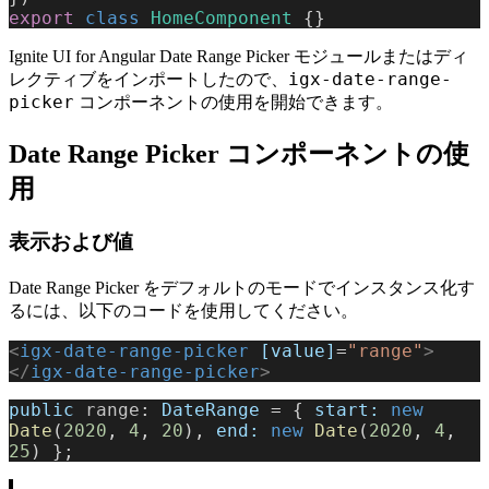
export
 class
 HomeComponent
 {}
Ignite UI for Angular Date Range Picker モジュールまたはディ
igx-date-range-
レクティブをインポートしたので、
picker
コンポーネントの使用を開始できます。
Date Range Picker コンポーネントの使
用
表示および値
Date Range Picker をデフォルトのモードでインスタンス化す
るには、以下のコードを使用してください。
<
igx-date-range-picker
 [value]
=
"range"
>
</
igx-date-range-picker
>
public
 range
: 
DateRange
 = { 
start:
 new
Date
(
2020
, 
4
, 
20
), 
end:
 new
 Date
(
2020
, 
4
, 
25
) };