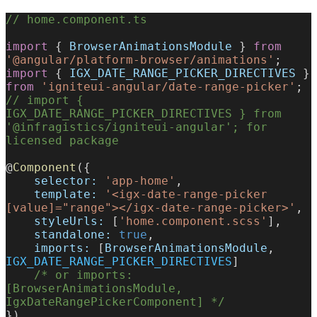
// home.component.ts
import
 { 
BrowserAnimationsModule
 } 
from
'@angular/platform-browser/animations'
;
import
 { 
IGX_DATE_RANGE_PICKER_DIRECTIVES
 } 
from
 'igniteui-angular/date-range-picker'
;
// import { 
IGX_DATE_RANGE_PICKER_DIRECTIVES } from 
'@infragistics/igniteui-angular'; for 
licensed package
@
Component
({
    selector:
 'app-home'
,
    template:
 '<igx-date-range-picker 
[value]="range"></igx-date-range-picker>'
,
    styleUrls:
 [
'home.component.scss'
],
    standalone:
 true
,
    imports:
 [
BrowserAnimationsModule
, 
IGX_DATE_RANGE_PICKER_DIRECTIVES
]
    /* or imports: 
[BrowserAnimationsModule, 
IgxDateRangePickerComponent] */
})