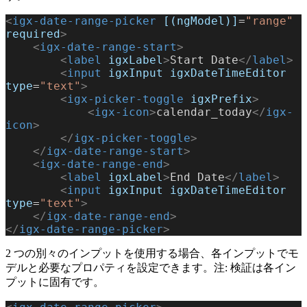
<
igx-date-range-picker
 [(ngModel)]
=
"range"
required
>
    <
igx-date-range-start
>
        <
label
 igxLabel
>
Start Date
</
label
>
        <
input
 igxInput
 igxDateTimeEditor
type
=
"text"
>
        <
igx-picker-toggle
 igxPrefix
>
            <
igx-icon
>
calendar_today
</
igx-
icon
>
        </
igx-picker-toggle
>
    </
igx-date-range-start
>
    <
igx-date-range-end
>
        <
label
 igxLabel
>
End Date
</
label
>
        <
input
 igxInput
 igxDateTimeEditor
type
=
"text"
>
    </
igx-date-range-end
>
</
igx-date-range-picker
>
2 つの別々のインプットを使用する場合、各インプットでモ
デルと必要なプロパティを設定できます。注: 検証は各イン
プットに固有です。