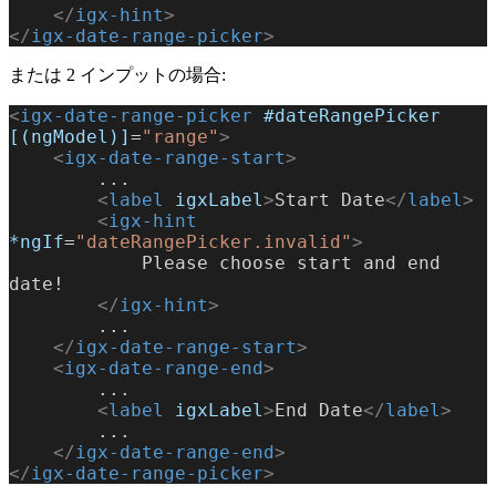
    </
igx-hint
>
</
igx-date-range-picker
>
または 2 インプットの場合:
<
igx-date-range-picker
 #dateRangePicker
[(ngModel)]
=
"range"
>
    <
igx-date-range-start
>
        ...
        <
label
 igxLabel
>
Start Date
</
label
>
        <
igx-hint
*ngIf
=
"dateRangePicker.invalid"
>
            Please choose start and end 
date!
        </
igx-hint
>
        ...
    </
igx-date-range-start
>
    <
igx-date-range-end
>
        ...
        <
label
 igxLabel
>
End Date
</
label
>
        ...
    </
igx-date-range-end
>
</
igx-date-range-picker
>