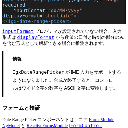
required
    inputFormat
=
"dd/MM/yyyy"
displayFormat
=
"shortDate"
>
</
igx-date-range-picker
>
inputFormat
プロパティが設定されていない場合、入力
displayFormat
形式は
から数値の日付と時刻の部分のみ
を含む形式として解析できる場合に推測されます。
情報
が IME 入力をサポートする
IgxDateRangePicker
ようになりました。合成が終了すると、コントロー
ルはワイド文字の数字を ASCII 文字に変換します。
フォームと検証
Date Range Picker コンポーネントは、コア
FormsModule
FormControl
NgModel
と
ReactiveFormsModule
(
、