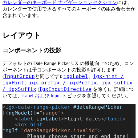
カレンダーのキーボード ナビゲーションセクション
には、
カレンダーで使用できるすべてのキーボードの組み合わせが
含まれています。
レイアウト
コンポーネントの投影
デフォルトの Date Range Picker UX の機能向上のため、コン
ポーネントは子コンポーネントの投影を許可します
InputGroup
igxLabel
igx-hint /
(
と同じです):
、
igxHint
igx-prefix / igxPrefix
igx-suffix
、
、
/ igxSuffix
IgxInputDirective
(
を除く)。詳細につ
いては、
Label および Input
トピックを参照してください。
<
igx-date-range-picker
 #dateRangePicker
[(ngModel)]
=
"range"
>
    <
label
 igxLabel
>
Flight dates
</
label
>
    <
igx-hint
*ngIf
=
"dateRangePicker.invalid"
>
        Please choose start and end date!