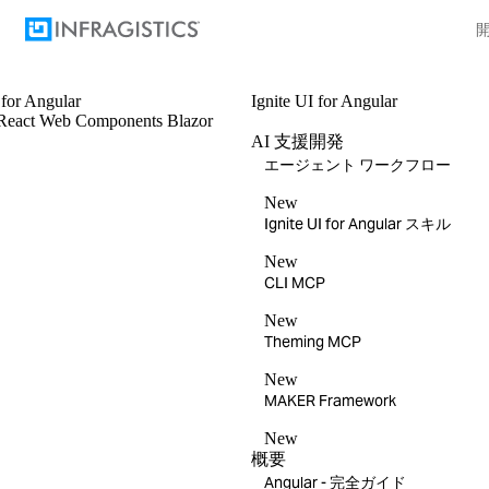
for Angular
Ignite UI
for Angular
React
Web Components
Blazor
AI 支援開発
エージェント ワークフロー
New
Ignite UI for Angular スキル
New
CLI MCP
New
Theming MCP
New
MAKER Framework
New
概要
Angular - 完全ガイド