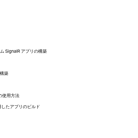
ム SignalR アプリの構築
の構築
の使用方法
P を使用したアプリのビルド