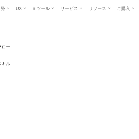
開発
UX
BIツール
サービス
リソース
ご購入
フロー
r スキル