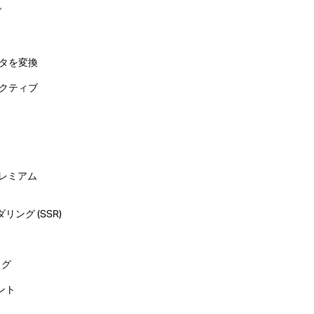
グ
データを変換
ィレクティブ
プレミアム
リング (SSR)
ログ
ント