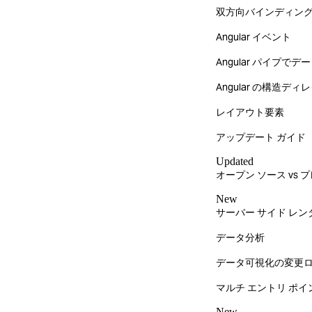
双方向バインディン
Angular イベント
Angular パイプで
Angular の構造デ
レイアウト要素
アップデート ガイド
Updated
オープン ソース vs 
New
サーバー サイド レンダ
データ分析
データ可視化の変更
マルチ エントリ ポイ
New