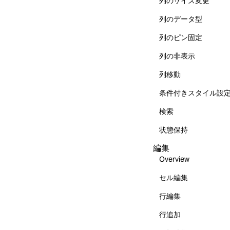
列のサイズ変更
列のデータ型
列のピン固定
列の非表示
列移動
条件付きスタイル設
検索
状態保持
編集
Overview
セル編集
行編集
行追加