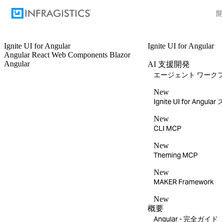
Ignite UI
for Angular
Ignite UI
for Angular
Angular
React
Web Components
Blazor
Angular
AI 支援開発
エージェント ワーク
New
Ignite UI for Angula
New
CLI MCP
New
Theming MCP
New
MAKER Framework
New
概要
Angular - 完全ガイド