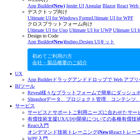
App Builder
(New)
Ignite UI
Angular
Blazor
React
Web 
デスクトップ向け
Ultimate UI for Windows Forms
Ultimate UI for WPF
クロスプラットフォーム向け
Ultimate UI for Uno
Ultimate UI for UWP
Ultimate UI 
Design to Code
App Builder
(New)
Indigo.Design UIキット
初めてご利用の方
会社・製品概要のご紹介
UX
App Builder
ドラッグアンドドロップで Web アプ
BIツール
Reveal
様々なプラットフォームで簡単にダッシュ
Slingshot
データ、プロジェクト管理、コンテンツ
サービス
サービスとサポート
ご利用ニーズに合わせたサー
有償技術支援
UX/UIや開発についての各種有償
React入門
オンデマンド技術トレーニング
(New)
Reactト
WPF入門