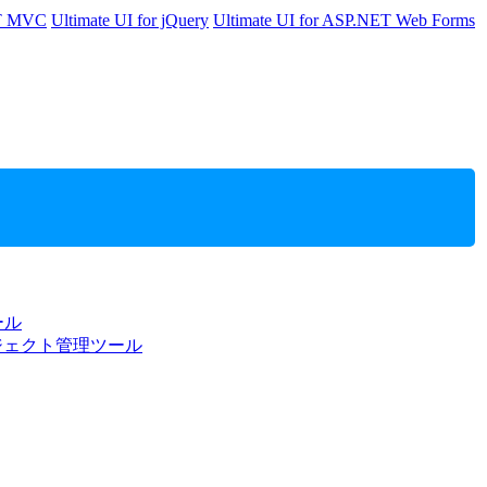
ET MVC
Ultimate UI for jQuery
Ultimate UI for ASP.NET Web Forms
ール
ジェクト管理ツール