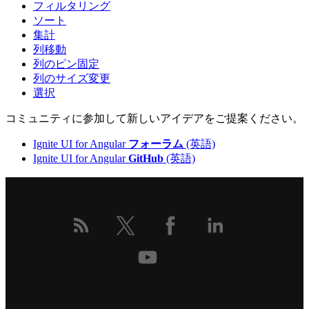
フィルタリング
ソート
集計
列移動
列のピン固定
列のサイズ変更
選択
コミュニティに参加して新しいアイデアをご提案ください。
Ignite UI for Angular
フォーラム
(英語)
Ignite UI for Angular
GitHub
(英語)