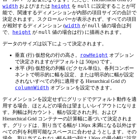
width
height
null
および/または
を
に設定することが可
能で、関連するディメンションが内部の項目サイズの合計で
決定されます。スクロールバーが表示されず、すべての項目
width
null
が相対するディメンション (
が
値の場合は列
height
null
で、
が
値の場合は行) に描画されます。
データのサイズは以下によって決定されます。
rowHeight
垂直 (行) 仮想化の行の高さ。
オプション
で決定されますがデフォルトは 50(px) です。
水平 (列) 仮想化の列幅 (ピクセル単位)。各列コンポー
ネントで明示的に幅を設定、または明示的に幅が設定
されないすべての列に適用する Hierarchical Grid の
columnWidth
オプションを設定できます。
ディメンションを設定せずにグリッドでデフォルト動作を適
用する場合、ほとんどの場合は望ましいレイアウトになりま
す。列幅は列カウント、幅が設定された列、および
Hierarchical Grid コンテナーの計算幅に基づいて決定されま
す。グリッドは、割り当てる幅が 136px 未満になる以外はす
べての列を利用可能なスペースに合わせようとします。その
場合、割り当てられない幅を持つ列は 136px の最小幅に設定