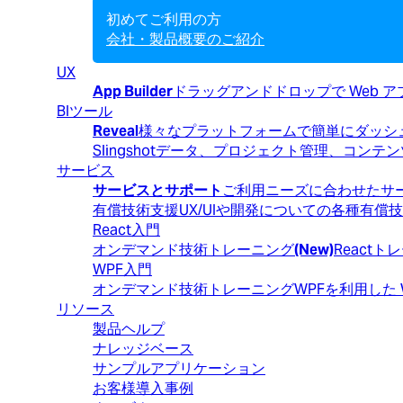
初めてご利用の方
会社・製品概要のご紹介
UX
App Builder
ドラッグアンドドロップで Web 
BIツール
Reveal
様々なプラットフォームで簡単にダッシ
Slingshot
データ、プロジェクト管理、コンテン
サービス
サービスとサポート
ご利用ニーズに合わせたサ
有償技術支援
UX/UIや開発についての各種有
React入門
オンデマンド技術トレーニング
(New)
React
WPF入門
オンデマンド技術トレーニング
WPFを利用した
リソース
製品ヘルプ
ナレッジベース
サンプルアプリケーション
お客様導入事例