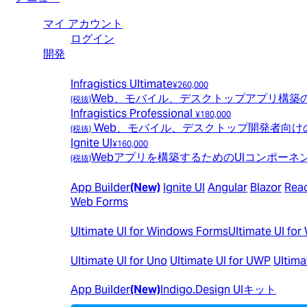
マイ アカウント
ログイン
開発
おすすめパッケージ
Infragistics Ultimate
¥260,000
Web、モバイル、デスクトップアプリ構築のた
(税抜)
Infragistics Professional
¥180,000​
Web、モバイル、デスクトップ開発者向け
(税抜)
Ignite UI
¥160,000
Webアプリを構築するためのUIコンポーネ
(税抜)
WEB向け
App Builder
(New)
Ignite UI
Angular
Blazor
Rea
Web Forms
デスクトップ向け
Ultimate UI for Windows Forms
Ultimate UI for
クロスプラットフォーム向け
Ultimate UI for Uno
Ultimate UI for UWP
Ultima
Design to Code
App Builder
(New)
Indigo.Design UIキット