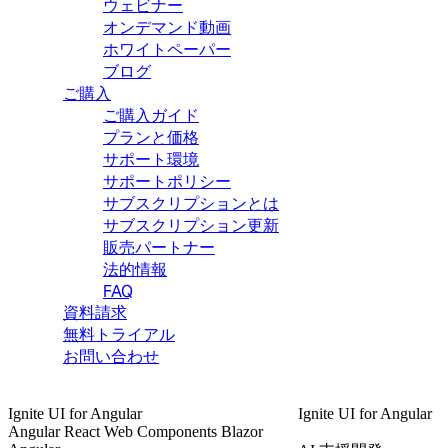
ウェビナー
オンデマンド動画
ホワイトペーパー
ブログ
ご購入
ご購入ガイド
プランと価格
サポート環境
サポートポリシー
サブスクリプションとは
サブスクリプション更新
販売パートナー
法的情報
FAQ
資料請求
無料トライアル
お問い合わせ
Ignite UI
for Angular
Ignite UI
for Angular
Angular
React
Web Components
Blazor