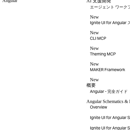
Angular
AI 支援開発
エージェント ワーク
New
Ignite UI for Angula
New
CLI MCP
New
Theming MCP
New
MAKER Framework
New
概要
Angular - 完全ガイド
Angular Schematics & 
Overview
Ignite UI for Ang
Ignite UI for A