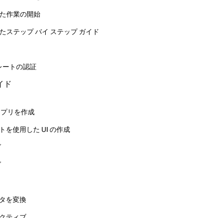
を使用した作業の開始
を使用したステップ バイ ステップ ガイド
レートの認証
ガイド
 アプリを作成
ントを使用した UI の作成
グ
グ
データを変換
ィレクティブ