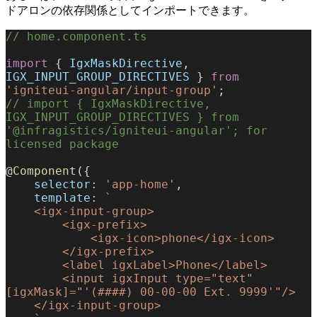
ドアロンの依存関係としてインポートできます。
// home.component.ts
import
 { 
IgxMaskDirective
, 
IGX_INPUT_GROUP_DIRECTIVES
 } 
from
'igniteui-angular/input-group'
;
// import { IgxMaskDirective, 
IGX_INPUT_GROUP_DIRECTIVES } from 
'@infragistics/igniteui-angular'; for 
licensed package
@
Component
({
    selector:
 'app-home'
,
    template:
 `
    <igx-input-group>
        <igx-prefix>
            <igx-icon>phone</igx-icon>
        </igx-prefix>
        <label igxLabel>Phone</label>
        <input igxInput type="text" 
[igxMask]="'(####) 00-00-00 Ext. 9999'"/>
    </igx-input-group>