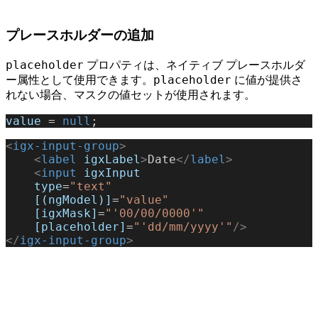
プレースホルダーの追加
placeholder
プロパティは、ネイティブ プレースホルダ
placeholder
ー属性として使用できます。
に値が提供さ
れない場合、マスクの値セットが使用されます。
value
 = 
null
;
<
igx-input-group
>
    <
label
 igxLabel
>
Date
</
label
>
    <
input
 igxInput
    type
=
"text"
    [(ngModel)]
=
"value"
    [igxMask]
=
"'00/00/0000'"
    [placeholder]
=
"'dd/mm/yyyy'"
/>
</
igx-input-group
>