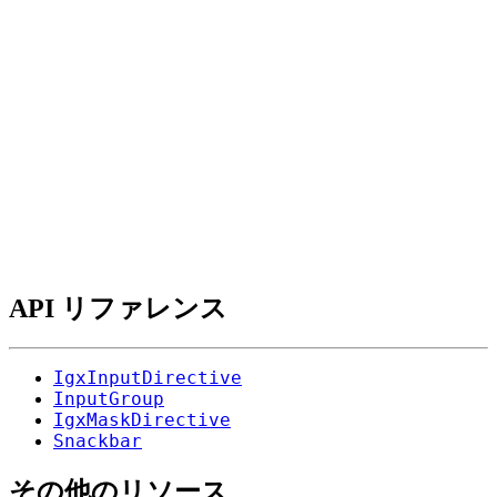
API リファレンス
IgxInputDirective
InputGroup
IgxMaskDirective
Snackbar
その他のリソース