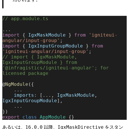
// app.module.ts
...
import
 { 
IgxMaskModule
 } 
from
 'igniteui-
angular/input-group'
;
import
 { 
IgxInputGroupModule
 } 
from
'igniteui-angular/input-group'
;
// import { IgxMaskModule, 
IgxInputGroupModule } from 
'@infragistics/igniteui-angular'; for 
licensed package
@
NgModule
({
    ...
    imports
: [..., 
IgxMaskModule
, 
IgxInputGroupModule
],
    ...
})
export
 class
 AppModule
 {}
16.0.0
IgxMaskDirective
あるいは、
以降、
をスタン