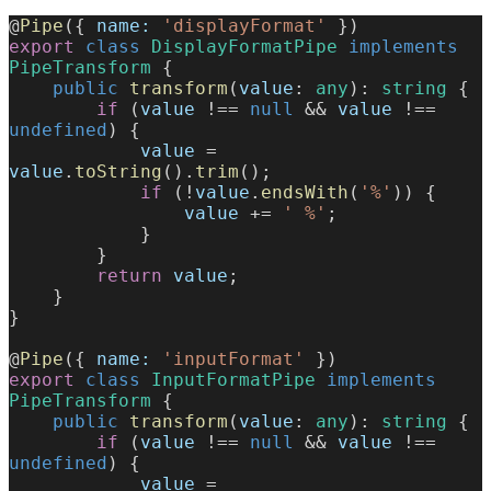
@
Pipe
({ 
name:
 'displayFormat'
 })
export
 class
 DisplayFormatPipe
 implements
PipeTransform
 {
    public
 transform
(
value
: 
any
): 
string
 {
        if
 (
value
 !== 
null
 && 
value
 !== 
undefined
) {
            value
 = 
value
.
toString
().
trim
();
            if
 (!
value
.
endsWith
(
'%'
)) {
                value
 += 
' %'
;
            }
        }
        return
 value
;
    }
}
@
Pipe
({ 
name:
 'inputFormat'
 })
export
 class
 InputFormatPipe
 implements
PipeTransform
 {
    public
 transform
(
value
: 
any
): 
string
 {
        if
 (
value
 !== 
null
 && 
value
 !== 
undefined
) {
            value
 = 