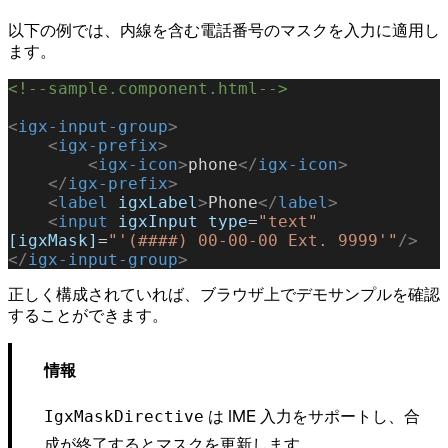
以下の例では、内線を含む電話番号のマスクを入力に適用し
ます。
<!--sample.component.html-->
<
igx-input-group
>
    <
igx-prefix
>
        <
igx-icon
>
phone
</
igx-icon
>
    </
igx-prefix
>
    <
label
 igxLabel
>
Phone
</
label
>
    <
input
 igxInput
 type
=
"text"
[igxMask]
=
"'(####) 00-00-00 Ext. 9999'"
/>
</
igx-input-group
>
正しく構成されていれば、ブラウザ上でデモサンプルを確認
することができます。
情報
は IME 入力をサポートし、合
IgxMaskDirective
成が終了するとマスクを更新します。