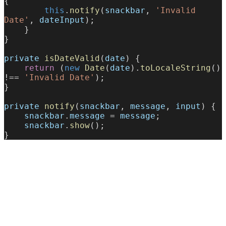
{
        this
.
notify
(
snackbar
, 
'Invalid 
Date'
, 
dateInput
);
    }
}
private
 isDateValid
(
date
) {
    return
 (
new
 Date
(
date
).
toLocaleString
() 
!== 
'Invalid Date'
);
}
private
 notify
(
snackbar
, 
message
, 
input
) {
    snackbar
.
message
 = 
message
;
    snackbar
.
show
();
}