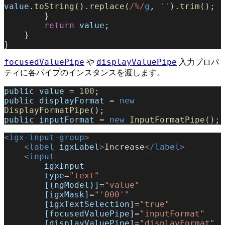
value
.
toString
().
replace
(
/%/
g
, 
''
).
trim
();
        }
        return
 value
;
    }
}
focusedValuePipe
displayValuePipe
や
入力プロパ
ティに各パイプのインスタンスを渡します。
public
 value
 = 
100
;
public
 displayFormat
 = 
new
DisplayFormatPipe
();
public
 inputFormat
 = 
new
 InputFormatPipe
();
<
igx-input-group
>
    <
label
 igxLabel
>
Increase
</
label
>
    <
input
        igxInput
        type
=
"text"
        [(ngModel)]
=
"value"
        [igxMask]
=
"'000'"
        [igxTextSelection]
=
"true"
        [focusedValuePipe]
=
"inputFormat"
        [displayValuePipe]
=
"displayFormat"