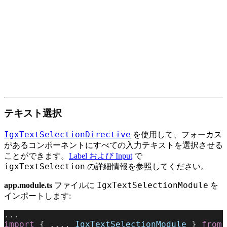
テキスト選択
IgxTextSelectionDirective
を使用して、フォーカス
があるコンポーネントにすべての入力テキストを選択させる
ことができます。
Label および Input
で
igxTextSelection
の詳細情報を参照してください。
IgxTextSelectionModule
app.module.ts
ファイルに
を
インポートします:
...
import
 { ..., 
IgxTextSelectionModule
 } 
from