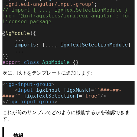
'igniteui-angular/input-group'
;
// import { ..., IgxTextSelectionModule } 
from '@infragistics/igniteui-angular'; for 
licensed package
@
NgModule
({
    ...
    imports
: [..., 
IgxTextSelectionModule
]
    ...
})
export
 class
 AppModule
 {}
次に、以下をテンプレートに追加します:
<
igx-input-group
>
    <
input
 igxInput
 [igxMask]
=
"'###-##-
####'"
 [igxTextSelection]
=
"true"
/>
</
igx-input-group
>
これが前のサンプルでどのように機能するかを確認できま
す。
情報