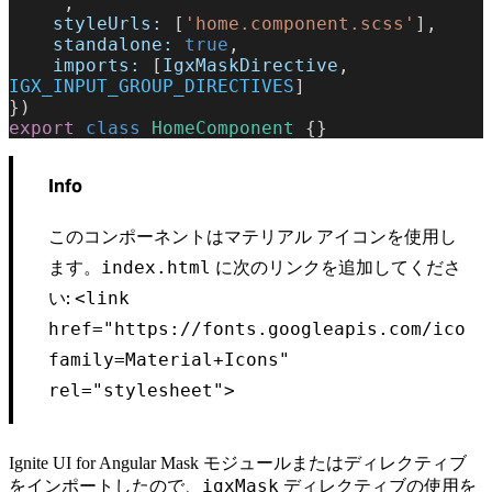
    `
,
    styleUrls:
 [
'home.component.scss'
],
    standalone:
 true
,
    imports:
 [
IgxMaskDirective
, 
IGX_INPUT_GROUP_DIRECTIVES
]
})
export
 class
 HomeComponent
 {}
Info
このコンポーネントはマテリアル アイコンを使用し
ます。
に次のリンクを追加してくださ
index.html
い:
<link
href="https://fonts.googleapis.com/icon?
family=Material+Icons"
rel="stylesheet">
Ignite UI for Angular Mask モジュールまたはディレクティブ
igxMask
をインポートしたので、
ディレクティブの使用を