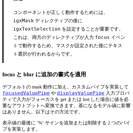
コンポーネントが正しく動作するためには、
ディレクティブの後に
igxMask
を設定することが重要です。
igxTextSelection
これは、両方のディレクティブが入力
イベン
focus
トで動作するため、マスクが設定された後にテキス
ト選択が行われるからです。
focus と blur に追加の書式を適用
デフォルトの mask 動作に加え、カスタムパイプを実装して
focusedValuePipe
displayValuePipe
や
入力プロパ
ティで入力がフォーカスを get または lost した場合に値を必
要なアウトプットへ変換できます。基になるモデル値に影響
はありません。以下はその方法です。
表示値の最後に ’%’ サインを追加または削除する 2 つのパイ
プを実装します。