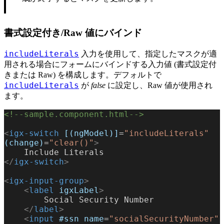
書式設定付き/Raw 値にバインド
includeLiterals
入力を使用して、指定したマスクが適
用される場合にフォームにバインドする入力値 (書式設定付
きまたは Raw) を構成します。デフォルトで
includeLiterals
が
false
に設定し、Raw 値が使用され
ます。
<!--sample.component.html-->
<
igx-switch
 [(ngModel)]
=
"includeLiterals"
(change)
=
"clear()"
>
    Include Literals
</
igx-switch
>
<
igx-input-group
>
    <
label
 igxLabel
>
        Social Security Number
    </
label
>
    <
input
 #ssn
 name
=
"socialSecurityNumber"