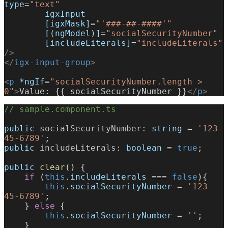
type
=
"text"
        igxInput
        [igxMask]
=
"'###-##-####'"
        [(ngModel)]
=
"socialSecurityNumber"
        [includeLiterals]
=
"includeLiterals"
/>
</
igx-input-group
>
<
p
 *ngIf
=
"socialSecurityNumber.length > 
0"
>
Value: {{ socialSecurityNumber }}
</
p
>
// sample.component.ts
public
 socialSecurityNumber
: 
string
 = 
'123-
45-6789'
;
public
 includeLiterals
: 
boolean
 = 
true
;
public
 clear
() {
    if
 (
this
.
includeLiterals
 === 
false
){
        this
.
socialSecurityNumber
 = 
'123-
45-6789'
;
    } 
else
 {
        this
.
socialSecurityNumber
 = 
''
;
    }