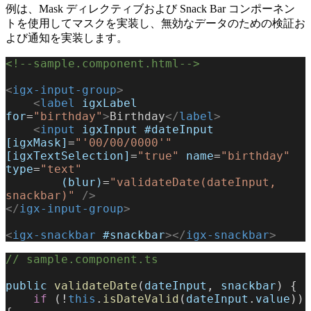
例は、Mask ディレクティブおよび Snack Bar コンポーネン
トを使用してマスクを実装し、無効なデータのための検証お
よび通知を実装します。
<!--sample.component.html-->
<
igx-input-group
>
    <
label
 igxLabel
for
=
"birthday"
>
Birthday
</
label
>
    <
input
 igxInput
 #dateInput
[igxMask]
=
"'00/00/0000'"
[igxTextSelection]
=
"true"
 name
=
"birthday"
type
=
"text"
        (blur)
=
"validateDate(dateInput, 
snackbar)"
 />
</
igx-input-group
>
<
igx-snackbar
 #snackbar
></
igx-snackbar
>
// sample.component.ts
public
 validateDate
(
dateInput
, 
snackbar
) {
    if
 (!
this
.
isDateValid
(
dateInput
.
value
)) 