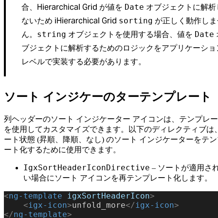
合、Hierarchical Grid が値を
オブジェクトに解析
Date
ないため iHierarchical Grid
が正しく動作しま
sorting
ん。
オブジェクトを使用する場合、値を
string
Date
ブジェクトに解析するためのロジックをアプリケーショ
レベルで実装する必要があります。
ソート インジケーのターテンプレート
列ヘッダーのソート インジケーター アイコンは、テンプレ
を使用してカスタマイズできます。以下のディレクティブは
ート状態 (昇順、降順、なし) のソート インジケーターをテ
ート化するために使用できます。
IgxSortHeaderIconDirective
– ソートが適用さ
い場合にソート アイコンを再テンプレート化します。
<
ng-template
 igxSortHeaderIcon
>
    <
igx-icon
>
unfold_more
</
igx-icon
>
</
ng-template
>