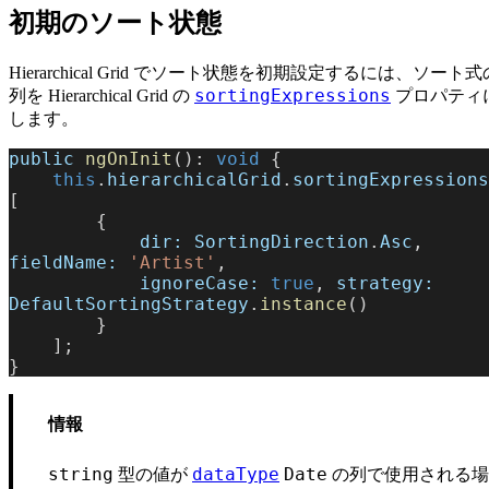
初期のソート状態
Hierarchical Grid でソート状態を初期設定するには、ソート
sortingExpressions
列を Hierarchical Grid の
プロパティ
します。
public
 ngOnInit
(): 
void
 {
    this
.
hierarchicalGrid
.
sortingExpressions
[
        { 
            dir:
 SortingDirection
.
Asc
, 
fieldName:
 'Artist'
,
            ignoreCase:
 true
, 
strategy:
DefaultSortingStrategy
.
instance
() 
        }
    ];
}
情報
型の値が
の列で使用される場
string
dataType
Date