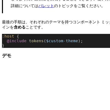
詳細については
のトピックをご覧ください。
パレット
最後の手順は、それぞれのテーマを持つコンポーネント ミッ
インを
含める
ことです。
:host
 {
  @include
 tokens
(
$custom-theme
);
}
デモ