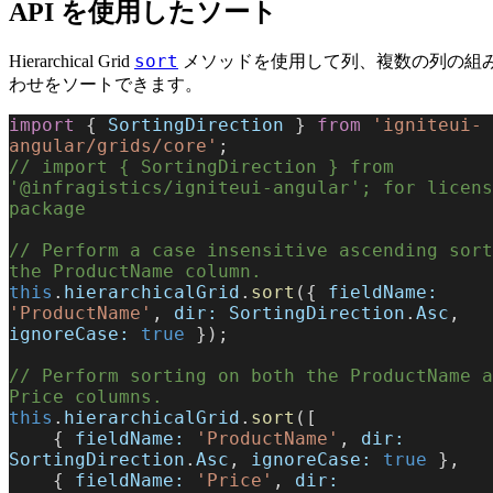
API を使用したソート
sort
Hierarchical Grid
メソッドを使用して列、複数の列の組
わせをソートできます。
import
 { 
SortingDirection
 } 
from
 'igniteui-
angular/grids/core'
;
// import { SortingDirection } from 
'@infragistics/igniteui-angular'; for licens
package
// Perform a case insensitive ascending sort
the ProductName column.
this
.
hierarchicalGrid
.
sort
({ 
fieldName:
'ProductName'
, 
dir:
 SortingDirection
.
Asc
, 
ignoreCase:
 true
 });
// Perform sorting on both the ProductName a
Price columns.
this
.
hierarchicalGrid
.
sort
([
    { 
fieldName:
 'ProductName'
, 
dir:
SortingDirection
.
Asc
, 
ignoreCase:
 true
 },
    { 
fieldName:
 'Price'
, 
dir: