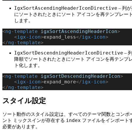
IgxSortAscendingHeaderIconDirective
– 列
にソートされたときにソート アイコンを再テンプレー
します。
<
ng-template
 igxSortAscendingHeaderIcon
>
    <
igx-icon
>
expand_less
</
igx-icon
>
</
ng-template
>
IgxSortDescendningHeaderIconDirective
– 
降順でソートされたときにソート アイコンを再テンプ
ト化します。
<
ng-template
 igxSortDescendingHeaderIcon
>
    <
igx-icon
>
expand_more
</
igx-icon
>
</
ng-template
>
スタイル設定
ソート動作のスタイル設定は、すべてのテーマ関数とコンポ
index
ント ミックスインが存在する
ファイルをインポート
必要があります。