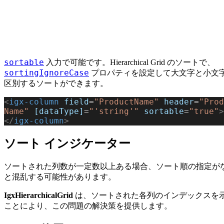
sortable
入力で可能です。Hierarchical Grid のソートで、
sortingIgnoreCase
プロパティを設定して大文字と小文
区別するソートができます。
<
igx-column
 field
=
"ProductName"
 header
=
"Prod
Name"
 [dataType]
=
"'string'"
 sortable
=
"true"
>
</
igx-column
>
ソート インジケーター
ソートされた列数が一定数以上ある場合、ソート順の指定が
と混乱する可能性があります。
IgxHierarchicalGrid
は、ソートされた各列のインデックスを
ことにより、この問題の解決策を提供します。