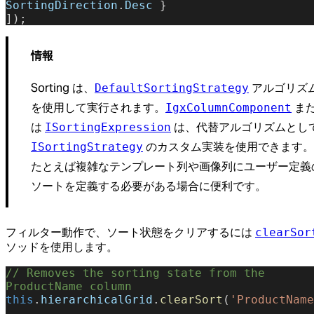
SortingDirection
.
Desc
 }
]);
情報
Sorting は、
アルゴリズ
DefaultSortingStrategy
を使用して実行されます。
ま
IgxColumnComponent
は
は、代替アルゴリズムとし
ISortingExpression
のカスタム実装を使用できます。
ISortingStrategy
たとえば複雑なテンプレート列や画像列にユーザー定義
ソートを定義する必要がある場合に便利です。
clearSor
フィルター動作で、ソート状態をクリアするには
ソッドを使用します。
// Removes the sorting state from the 
ProductName column
this
.
hierarchicalGrid
.
clearSort
(
'ProductName