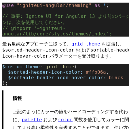
@use
 "igniteui-angular/theming"
 as
 *
;
// 重要: Ignite UI for Angular 13 より前のバー
ンは、次を使用してください。
// @import '~igniteui-
angular/lib/core/styles/themes/index';
grid-theme
最も単純なアプローチに従って、
を拡張し、
$sorted-header-icon-color
sortable-head
および
icon-hover-color
パラメーターを受け取ります。
$custom-theme
: 
grid-theme
(
  $sorted-header-icon-color:
 #ffb06a
,
  $sortable-header-icon-hover-color:
 black
);
情報
上記のようにカラーの値をハードコーディングする代わ
に、
および
関数を使用してカラーに関
palette
color
してより高い柔軟性を実現することができます。使い方