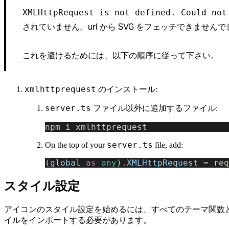
XMLHttpRequest is not defined. Could not
されていません。url から SVG をフェッチできませんで
これを避けるためには、以下の順序に従って下さい。
xmlhttprequest
のインストール:
server.ts
ファイル以外に追加するファイル:
npm i xmlhttprequest
server.ts
On the top of your
file, add:
(
global
 as
 any
).
XMLHttpRequest
 = 
req
スタイル設定
アイコンのスタイル設定を始めるには、すべてのテーマ関数
イルをインポートする必要があります。