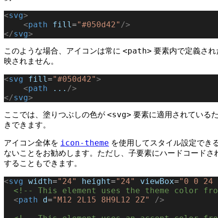
<
svg
>
    <
path
 fill
=
"#050d42"
/>
</
svg
>
<path>
このような場合、アイコンは常に
要素内で定義され
映されません。
<
svg
 fill
=
"#050d42"
>
    <
path
 ...
/>
</
svg
>
<svg>
ここでは、塗りつぶしの色が
要素に適用されている
きできます。
icon-theme
アイコン全体を
を使用してスタイル設定できる
ないことをお勧めします。ただし、子要素にハードコードされた色
することもできます。
<
svg
 width
=
"24"
 height
=
"24"
 viewBox
=
"0 0 24 
  <!-- This element uses the theme color fr
  <
path
 d
=
"M12 2L15 8H9L12 2Z"
 />