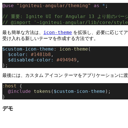
@use
 "igniteui-angular/theming"
 as
 *
;
// 重要: Ignite UI for Angular 13 より
// @import '~igniteui-angular/lib/core/style
icon-theme
最も簡単な方法は、
を拡張し、必要に応じてア
受け入れる新しいテーマを作成する方法です。
$custom-icon-theme
: 
icon-theme
(
  $color:
 #1481b8
,
  $disabled-color:
 #494949
,
);
最後には、カスタム アイコン テーマをアプリケーションに
:host
 {
  @include
 tokens
(
$custom-icon-theme
);
}
デモ