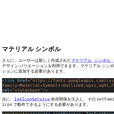
マテリアル シンボル
マテリアル シンボル 
さらに、ユーザーは新しく作成された
デザイン バリエーションを利用できます。マテリアル シン
ションに追加する必要があります。
<
link
 href
=
"https://fonts.googleapis.com/css
family=Material+Symbols+Outlined:opsz,wght,F
rel
=
"stylesheet"
/>
IgxIconService
setFam
次に、
依存関係を注入し、その
icon
で動作できるようにする必要があります。
constructor
(
private
 iconService
: 
IgxIconServ