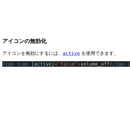
アイコンの無効化
active
アイコンを無効にするには、
を使用できます。
<
igx-icon
 [active]
=
"false"
>
volume_off
</
igx-i