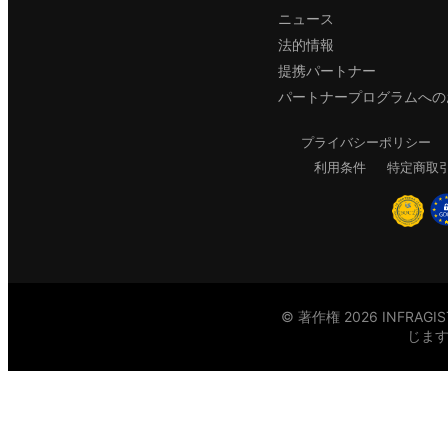
ニュース
法的情報
提携パートナー
パートナープログラムへの
プライバシーポリシー
利用条件
特定商取
© 著作権 2026 INFRAG
じま