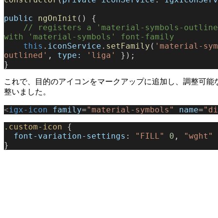
public
 ngOnInit
() {
    // registers a 'material-symbols-outlined' class to be applied to all igx-icons 
with 'material-symbols' font-family
    this
.
iconService
.
setFamily
(
'material-sym
outlined'
, 
type:
 'liga'
 });
}
これで、目的のアイコンをマークアップに追加し、調整可能
整いました。
<
igx-icon
 family
=
"material-symbols"
 name
=
"di
.custom-icon
 {
  font-variation-settings
: 
"FILL"
 0
, 
"wght"
 
}