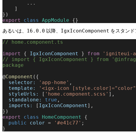
        ...
    ]
})
export
 class
 AppModule
 {}
16.0.0
IgxIconComponent
あるいは、
以降、
をスタンド
// home.component.ts
import
 { 
IgxIconComponent
 } 
from
 'igniteui-a
// import { IgxIconComponent } from '@infrag
package
@
Component
({
  selector:
 'app-home'
,
  template:
 '<igx-icon [style.color]="color"
  styleUrls:
 [
'home.component.scss'
],
  standalone:
 true
,
  imports:
 [
IgxIconComponent
],
})
export
 class
 HomeComponent
 {
  public
 color
 = 
'#e41c77'
;
}