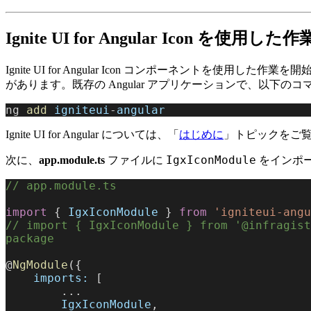
Ignite UI for Angular Icon を使用し
Ignite UI for Angular Icon コンポーネントを使用した作業を開
があります。既存の Angular アプリケーションで、以下の
ng 
add
 igniteui
-
angular
Ignite UI for Angular については、「
はじめに
」トピックをご
IgxIconModule
次に、
app.module.ts
ファイルに
をインポ
// app.module.ts
import
 { 
IgxIconModule
 } 
from
 'igniteui-angu
// import { IgxIconModule } from '@infragist
package
@
NgModule
({
    imports:
 [
        ...
        IgxIconModule
,