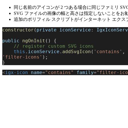
同じ名前のアイコンが 2 つある場合に同じファミリ S
SVG ファイルの画像の幅と高さは指定しないことをお
追加のポリフィル スクリプトがインターネット エク
constructor
(
private
 iconService
: 
IgxIconServ
public
 ngOnInit
() {
    // register custom SVG icons
    this
.
iconService
.
addSvgIcon
(
'contains'
, 
'filter-icons'
);
}
<
igx-icon
 name
=
"contains"
 family
=
"filter-ico