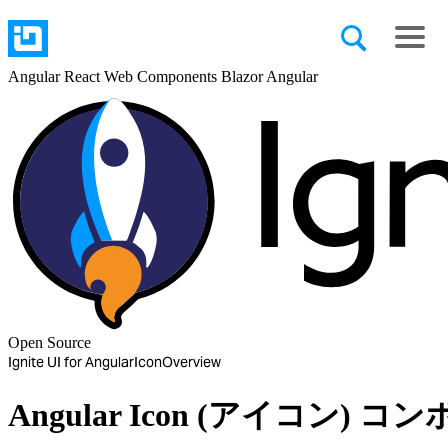
Angular
React
Web Components
Blazor
Angular
Open Source
Ignite UI for Angular
Icon
Overview
Angular Icon (アイコン)