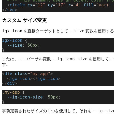
  <!-- This element uses an accent color fr
  <
circle
 cx
=
"12"
 cy
=
"17"
 r
=
"4"
 fill
=
"var(--
</
svg
>
カスタム サイズ変更
igx-icon
--size
を直接ターゲットとして
変数を使用する
igx-icon
 {
  --size
: 
50px
;
}
--ig-icon-size
または、ユニバーサル変数
を使用して、
す。
<
div
 class
=
"my-app"
>
  <
igx-icon
></
igx-icon
>
</
div
>
.my-app
 {
  --ig-icon-size
: 
50px
;
}
--ig-siz
事前定義されたサイズの 1 つを使用して、それを