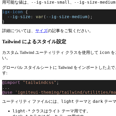
--ig-size-small
--ig-size-medium
用可能な値は、
、
igx-icon
 {
  --ig-size
: 
var
(
--ig-size-medium
);
}
詳細については、
サイズ
の記事をご覧ください。
Tailwind によるスタイル設定
icon
カスタム Tailwind ユーティリティ クラスを使用して
を
い。
グローバル スタイルシートに Tailwind をインポートし
す:
@import
 "tailwindcss"
;
...
@use
 'igniteui-theming/tailwind/utilities/ma
light
dark
ユーティリティ ファイルには、
テーマと
テーマ
light-*
クラスはライト テーマ用です。