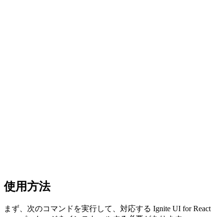
使用方法
まず、次のコマンドを実行して、対応する Ignite UI for React