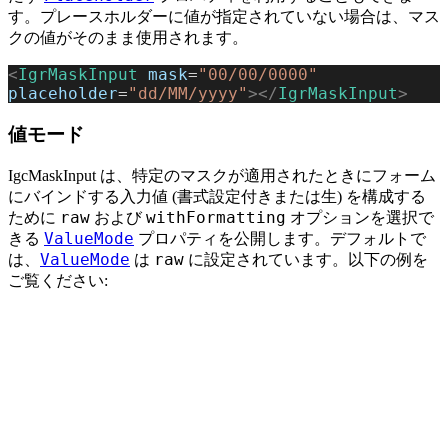
す。プレースホルダーに値が指定されていない場合は、マス
クの値がそのまま使用されます。
<
IgrMaskInput
 mask
=
"00/00/0000"
placeholder
=
"dd/MM/yyyy"
></
IgrMaskInput
>
値モード
IgcMaskInput は、特定のマスクが適用されたときにフォーム
にバインドする入力値 (書式設定付きまたは生) を構成する
raw
withFormatting
ために
および
オプションを選択で
ValueMode
きる
プロパティを公開します。デフォルトで
ValueMode
raw
は、
は
に設定されています。以下の例を
ご覧ください: