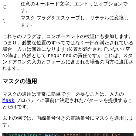
任意のキーボード文字。エントリはオプションで
C
す。
マスク フラグをエスケープし、リテラルに変換し
\
ます。
これらのフラグは、コンポーネントの検証にも参加します。
つまり、必要な位置のすべてではなく一部が満たされている
場合、入力は無効になります (位置が満たされていない / 空
required
の値は、依然として
の責任です)。これは、スタ
ンドアロンの入力とフォームに含まれる場合の両方に適用さ
れます。
マスクの適用
マスクの適用は非常に簡単です。必要なことは、入力の
Mask
プロパティに事前に決定されたパターンを提供するこ
とだけです。
以下の例では、内線番号付きの電話番号にマスクを適用しま
す。
<
IgrMaskInput
 mask
=
"(####) 00-00-00 Ext. 