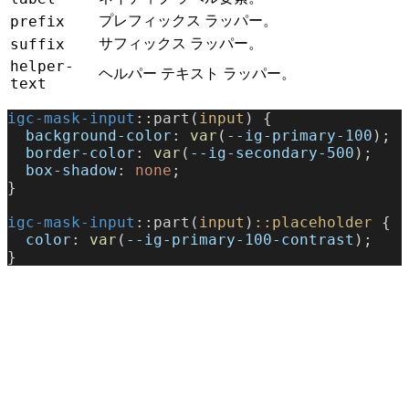
prefix
プレフィックス ラッパー。
suffix
サフィックス ラッパー。
helper-
ヘルパー テキスト ラッパー。
text
igc-mask-input
::part(
input
) {
  background-color
: 
var
(
--ig-primary-100
);
  border-color
: 
var
(
--ig-secondary-500
);
  box-shadow
: 
none
;
}
igc-mask-input
::part(
input
)
::placeholder
 {
  color
: 
var
(
--ig-primary-100-contrast
);
}