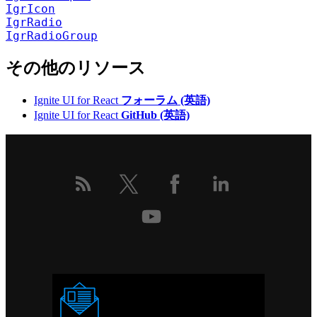
IgrIcon
IgrRadio
IgrRadioGroup
その他のリソース
Ignite UI for React
フォーラム (英語)
Ignite UI for React
GitHub (英語)