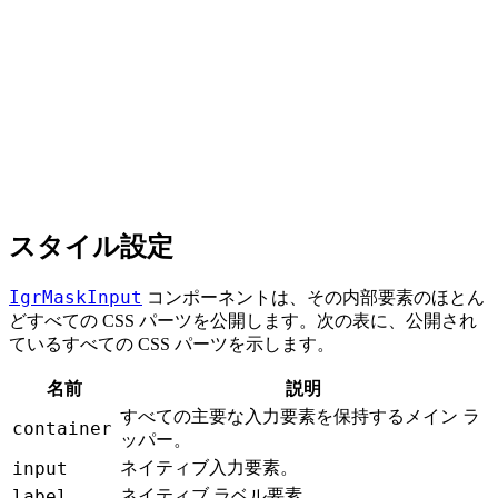
スタイル設定
IgrMaskInput
コンポーネントは、その内部要素のほとん
どすべての CSS パーツを公開します。次の表に、公開され
ているすべての CSS パーツを示します。
名前
説明
すべての主要な入力要素を保持するメイン ラ
container
ッパー。
input
ネイティブ入力要素。
label
ネイティブ ラベル要素。