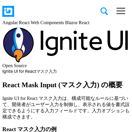
Angular
React
Web Components
Blazor
React
Open Source
Ignite UI for React
マスク入力
React Mask Input (マスク入力) の概要
Ignite UI for React マスク入力は、構成可能なルールに基づい
て、開発者がユーザー入力を制御し、表示される値を書式設
定できるようにする入力フィールドです。入力オプションも
構成できます。
React マスク入力の例