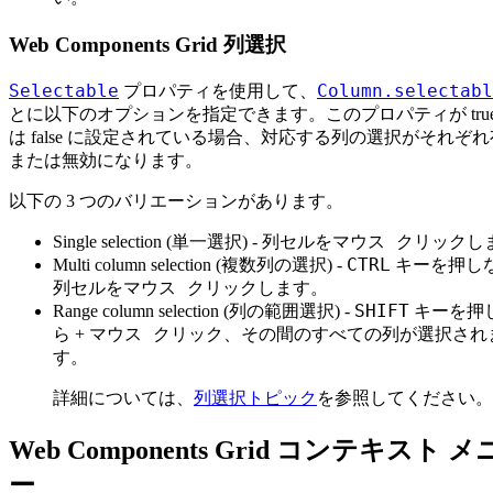
Web Components Grid 列選択
Selectable
Column.selectabl
プロパティを使用して、
とに以下のオプションを指定できます。このプロパティが true
は false に設定されている場合、対応する列の選択がそれぞ
または無効になります。
以下の 3 つのバリエーションがあります。
マウス クリックし
Single selection (単一選択) - 列セルを
CTRL
Multi column selection (複数列の選択) -
キーを押し
マウス クリックします
列セルを
。
SHIFT
Range column selection (列の範囲選択) -
キーを押
マウス クリック
ら +
、その間のすべての列が選択され
す。
詳細については、
列選択トピック
を参照してください。
Web Components Grid コンテキスト 
ー