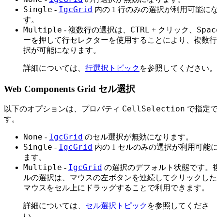
Single
IgcGrid
-
内の 1 行のみの選択が利用可能に
す。
Multiple
CTRL
クリック
Spac
- 複数行の選択は、
+
、
ーを押して行セレクターを使用することにより、複数行
択が可能になります。
詳細については、
行選択トピック
を参照してください。
Web Components Grid セル選択
CellSelection
以下のオプションは、プロパティ
で指定
す。
None
IgcGrid
-
のセル選択が無効になります。
Single
IgcGrid
-
内の 1 セルのみの選択が利用可能
ます。
Multiple
IgcGrid
-
の選択のデフォルト状態です。
ルの選択は、マウスの左ボタンを連続してクリックした
マウスをセル上にドラッグすることで利用できます。
詳細については、
セル選択トピック
を参照してくださ
い。