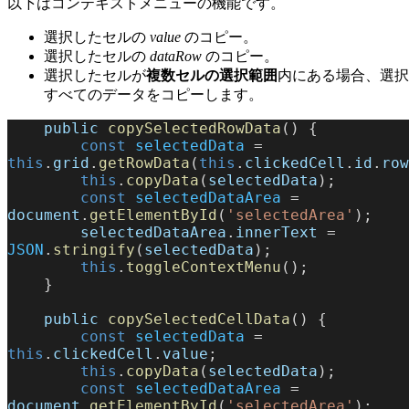
以下はコンテキストメニューの機能です。
選択したセルの
value
のコピー。
選択したセルの
dataRow
のコピー。
選択したセルが
複数セルの選択範囲
内にある場合、選択
すべてのデータをコピーします。
    public
 copySelectedRowData
() {
        const
 selectedData
 = 
this
.
grid
.
getRowData
(
this
.
clickedCell
.
id
.
row
        this
.
copyData
(
selectedData
);
        const
 selectedDataArea
 = 
document
.
getElementById
(
'selectedArea'
);
        selectedDataArea
.
innerText
 = 
JSON
.
stringify
(
selectedData
);
        this
.
toggleContextMenu
();
    }
    public
 copySelectedCellData
() {
        const
 selectedData
 = 
this
.
clickedCell
.
value
;
        this
.
copyData
(
selectedData
);
        const
 selectedDataArea
 = 
document
.
getElementById
(
'selectedArea'
);