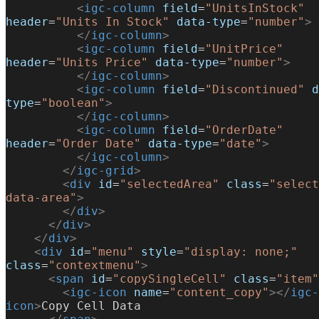
          <
igc-column
 field
=
"UnitsInStock"
header
=
"Units In Stock"
 data-type
=
"number"
>
          </
igc-column
>
          <
igc-column
 field
=
"UnitPrice"
header
=
"Units Price"
 data-type
=
"number"
>
          </
igc-column
>
          <
igc-column
 field
=
"Discontinued"
 d
type
=
"boolean"
>
          </
igc-column
>
          <
igc-column
 field
=
"OrderDate"
header
=
"Order Date"
 data-type
=
"date"
>
          </
igc-column
>
        </
igc-grid
>
        <
div
 id
=
"selectedArea"
 class
=
"select
data-area"
>
        </
div
>
      </
div
>
    </
div
>
    <
div
 id
=
"menu"
 style
=
"display: none;"
class
=
"contextmenu"
>
      <
span
 id
=
"copySingleCell"
 class
=
"item"
        <
igc-icon
 name
=
"content_copy"
></
igc-
icon
>
Copy Cell Data