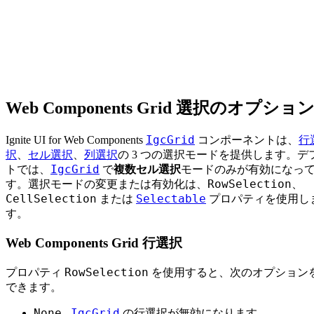
Web Components Grid 選択のオプショ
IgcGrid
Ignite UI for Web Components
コンポーネントは、
行
択
、
セル選択
、
列選択
の 3 つの選択モードを提供します。デ
IgcGrid
トでは、
で
複数セル選択
モードのみが有効になっ
RowSelection
す。選択モードの変更または有効化は、
、
CellSelection
Selectable
または
プロパティを使用し
す。
Web Components Grid 行選択
RowSelection
プロパティ
を使用すると、次のオプション
できます。
None
IgcGrid
-
の行選択が無効になります。