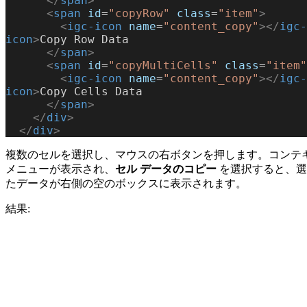
      </
span
>
      <
span
 id
=
"copyRow"
 class
=
"item"
>
        <
igc-icon
 name
=
"content_copy"
></
igc-
icon
>
Copy Row Data
      </
span
>
      <
span
 id
=
"copyMultiCells"
 class
=
"item"
        <
igc-icon
 name
=
"content_copy"
></
igc-
icon
>
Copy Cells Data
      </
span
>
    </
div
>
  </
div
>
複数のセルを選択し、マウスの右ボタンを押します。コンテ
メニューが表示され、
セル データのコピー
を選択すると、選
たデータが右側の空のボックスに表示されます。
結果: