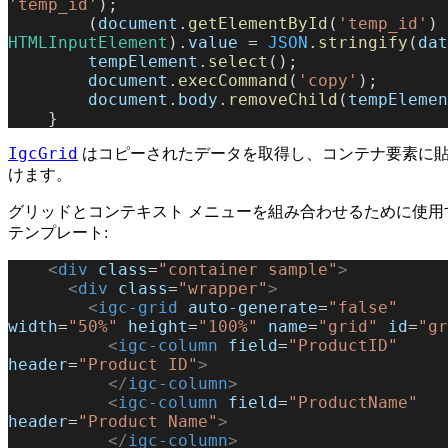
'temp_id'
);
        (
document
.
getElementById
(
'temp_id'
) 
HTMLInputElement
).
value
 = 
JSON
.
stringify
(
dat
        tempElement
.
select
();
        document
.
execCommand
(
'copy'
);
        document
.
body
.
removeChild
(
tempElemen
    }
IgcGrid
はコピーされたデータを取得し、コンテナ要素に
けます。
グリッドとコンテキスト メニューを組み合わせるために使用
テンプレート:
    <
div
 class
=
"container sample"
>
      <
div
 class
=
"wrapper"
>
        <
igc-grid
 auto-generate
=
"false"
width
=
"50%"
 height
=
"100%"
 name
=
"grid"
 id
=
"gr
          <
igc-column
 field
=
"ProductID"
header
=
"Product ID"
>
          </
igc-column
>
          <
igc-column
 field
=
"ProductName"
header
=
"Product Name"
>
          </
igc-column
>