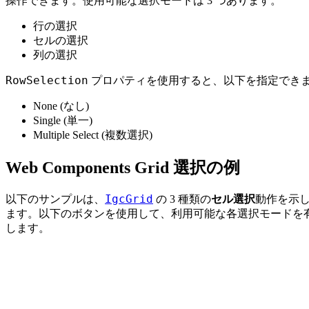
操作できます。使用可能な選択モードは 3 つあります。
行の選択
セルの選択
列の選択
RowSelection
プロパティを使用すると、以下を指定でき
None (なし)
Single (単一)
Multiple Select (複数選択)
Web Components Grid 選択の例
IgcGrid
以下のサンプルは、
の 3 種類の
セル選択
動作を示
ます。以下のボタンを使用して、利用可能な各選択モードを
します。