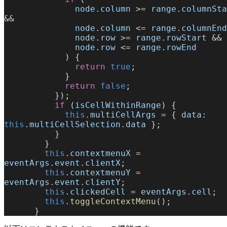
              node
.
column
 >= 
range
.
columnSta
&&
              node
.
column
 <= 
range
.
columnEnd
              node
.
row
 >= 
range
.
rowStart
 &&
              node
.
row
 <= 
range
.
rowEnd
            ) {
              return
 true
;
            }
            return
 false
;
          });
          if
 (
isCellWithinRange
) {
            this
.
multiCellArgs
 = { 
data:
this
.
multiCellSelection
.
data
 };
          }
        }
        this
.
contextmenuX
 = 
eventArgs
.
event
.
clientX
;
        this
.
contextmenuY
 = 
eventArgs
.
event
.
clientY
;
        this
.
clickedCell
 = 
eventArgs
.
cell
;
        this
.
toggleContextMenu
();
      }