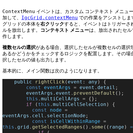
ContextMenu
イベントは、カスタム コンテキスト メニュ
IgcGrid.contextMenu
加して、
での作業をアシストしま
グリッドの本体を
右クリック
すると、イベントはトリガーさ
ルを放出します。
コンテキスト メニュー
は、放出されたセル
作します。
複数セルの選択
がある場合、選択したセルが複数セルの選択
あるかどうかをチェックするロジックを配置します。その場
択したセルの値も出力します。
基本的に、メイン関数は次のようになります。
    public
 rightClick
(
event
: 
any
) {
        const
 eventArgs
 = 
event
.
detail
;
        eventArgs
.
event
.
preventDefault
();
        this
.
multiCellArgs
 = {};
        if
 (
this
.
multiCellSelection
) {
          const
 node
 = 
eventArgs
.
cell
.
selectionNode
;
          const
 isCellWithinRange
 = 
this
.
grid
.
getSelectedRanges
().
some
((
range
) 
=
            if
 (