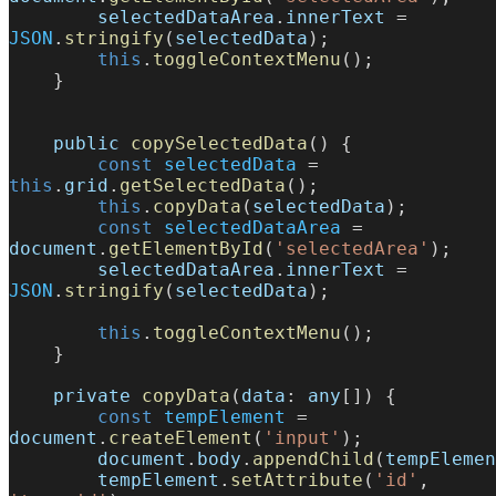
        selectedDataArea
.
innerText
 = 
JSON
.
stringify
(
selectedData
);
        this
.
toggleContextMenu
();
    }
    public
 copySelectedData
() {
        const
 selectedData
 = 
this
.
grid
.
getSelectedData
();
        this
.
copyData
(
selectedData
);
        const
 selectedDataArea
 = 
document
.
getElementById
(
'selectedArea'
);
        selectedDataArea
.
innerText
 = 
JSON
.
stringify
(
selectedData
);
        this
.
toggleContextMenu
();
    }
    private
 copyData
(
data
: 
any
[]) {
        const
 tempElement
 = 
document
.
createElement
(
'input'
);
        document
.
body
.
appendChild
(
tempElemen
        tempElement
.
setAttribute
(
'id'
, 