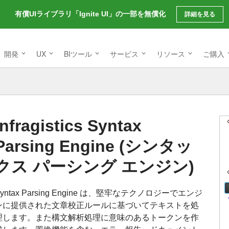
有償UIライブラリ「Ignite UI」の一部を無償化
詳細を見る
開発
UX
BIツール
サービス
リソース
ご購入
Infragistics Syntax
Parsing Engine (シンタッ
クス パーシング エンジン)
Syntax Parsing Engine は、堅牢なテクノロジーでエンジ
ンに提供された文章校正ルールに基づいてテキストを処
理します。また構文解析処理に意味のあるトークンを作