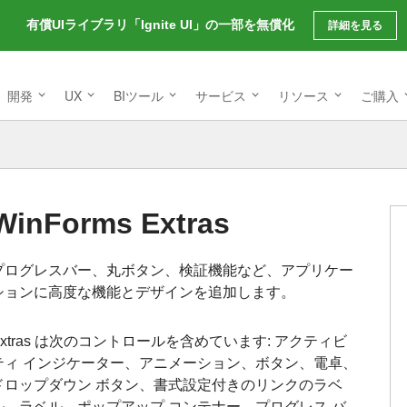
有償UIライブラリ「Ignite UI」の一部を無償化
詳細を見る
開発
UX
BIツール
サービス
リソース
ご購入
WinForms Extras
プログレスバー、丸ボタン、検証機能など、アプリケー
ションに高度な機能とデザインを追加します。
Extras は次のコントロールを含めています: アクティビ
ティ インジケーター、アニメーション、ボタン、電卓、
ドロップダウン ボタン、書式設定付きのリンクのラベ
ル、ラベル、ポップアップ コンテナー、プログレス バ