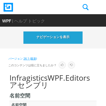
WPF
| ヘルプ トピック
ナビゲーションを表示
バージョン
26.1 (最新)
このコンテンツは役に立ちましたか？
InfragisticsWPF.Editors
アセンブリ
名前空間
名前空間
解