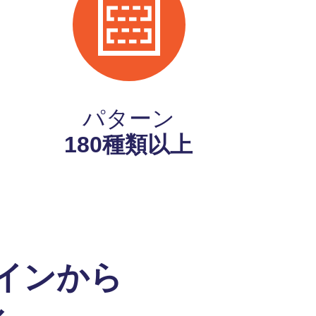
パターン
180種類以上
インから