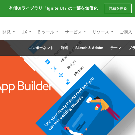
有償UIライブラリ「Ignite UI」の一部を無償化
詳細を見る
開発
UX
BIツール
サービス
リソース
ご購入
コンポーネント
利点
Sketch & Adobe
テーマ
プ