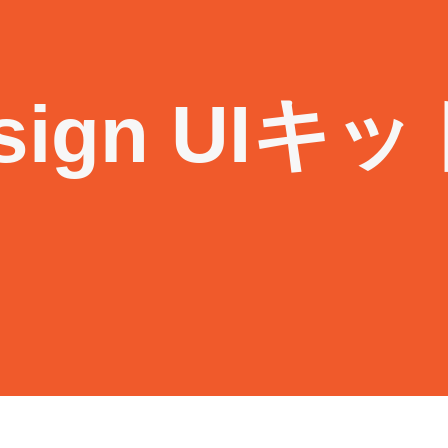
esign UIキ