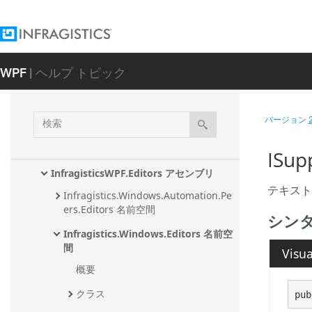
ent アセンブリ
InfragisticsWPF.Documents.TextDocum
ent.CSharp アセンブリ
WPF
| ヘルプ トピック
InfragisticsWPF.Documents.TextDocum
ent.TSql アセンブリ
InfragisticsWPF.Documents.TextDocum
検
バージョン
ent.VisualBasic アセンブリ
索
InfragisticsWPF.DragDrop アセンブリ
ISu
InfragisticsWPF.Editors アセンブリ
テキスト
Infragistics.Windows.Automation.Pe
ers.Editors 名前空間
シン
Infragistics.Windows.Editors 名前空
間
Visua
概要
クラス
pub