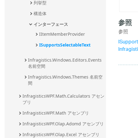
列挙型
構造体
参照
インターフェース
参照
IItemMemberProvider
ISuppor
ISupportsSelectableText
Infragi
Infragistics.Windows.Editors.Events 
名前空間
Infragistics.Windows.Themes 名前空
間
InfragisticsWPF.Math.Calculators アセン
ブリ
InfragisticsWPF.Math アセンブリ
InfragisticsWPF.Olap.Adomd アセンブリ
InfragisticsWPF.Olap.Excel アセンブリ