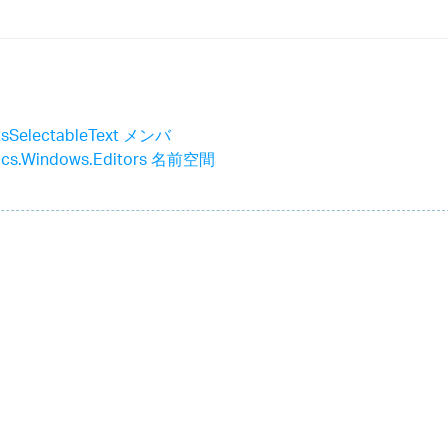
tsSelectableText メンバ
stics.Windows.Editors 名前空間