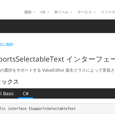
開発
UX
BIツール
サービス
リソー
26.1 (最新)
pportsSelectableText インターフ
の選択をサポートする ValueEditor 派生クラスによって実
タックス
l Basic
C#
lic interface ISupportsSelectableText 