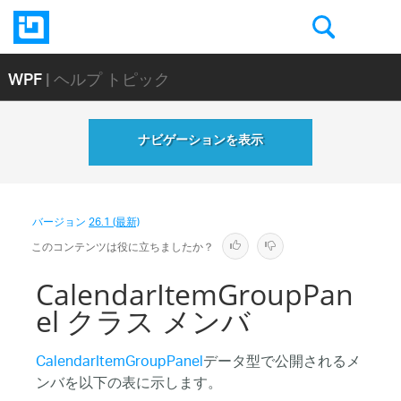
WPF
| ヘルプ トピック
ナビゲーションを表示
バージョン
26.1 (最新)
このコンテンツは役に立ちましたか？
CalendarItemGroupPan
el クラス メンバ
CalendarItemGroupPanel
データ型で公開されるメ
ンバを以下の表に示します。