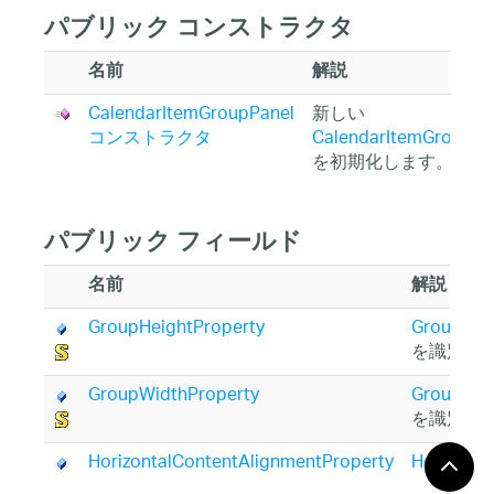
パブリック コンストラクタ
名前
解説
CalendarItemGroupPanel
新しい
コンストラクタ
CalendarItemGroupPa
を初期化します。
パブリック フィールド
名前
解説
GroupHeightProperty
GroupHei
を識別し
GroupWidthProperty
GroupWid
を識別し
HorizontalContentAlignmentProperty
Horizonta
依存プロ