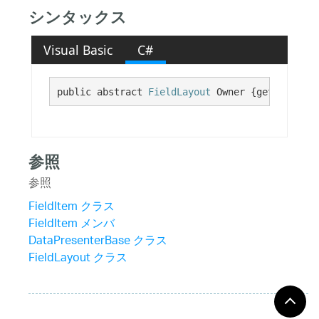
シンタックス
Visual Basic
C#
public abstract 
FieldLayout
 Owner {get;}
参照
参照
FieldItem クラス
FieldItem メンバ
DataPresenterBase クラス
FieldLayout クラス