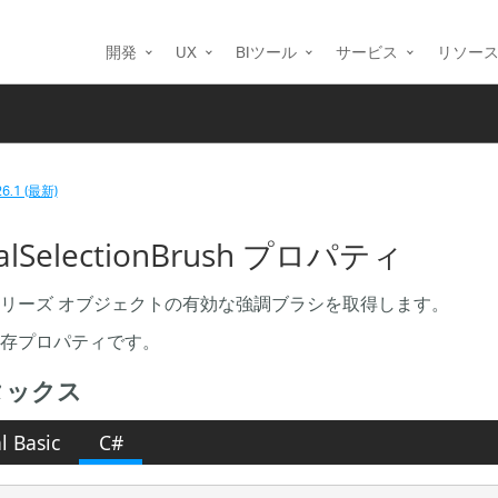
開発
UX
BIツール
サービス
リソー
26.1 (最新)
ualSelectionBrush プロパティ
リーズ オブジェクトの有効な強調ブラシを取得します。
存プロパティです。
タックス
l Basic
C#