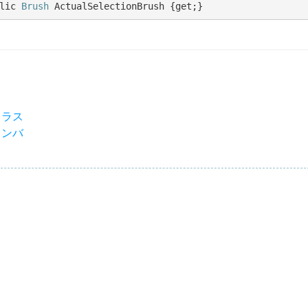
lic 
Brush
 ActualSelectionBrush {get;}
 クラス
 メンバ