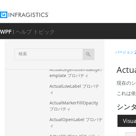
プロパティ
ActualLayers プロパティ
ActualLegend プロパティ
WPF
| ヘルプ トピック
ActualLegendItemBadgeB
rush プロパティ
検
バージョン
ActualLegendItemBadgeO
索
utline プロパティ
Act
ActualLegendItemBadgeT
emplate プロパティ
現在のシ
ActualLowLabel プロパテ
これは依
ィ
ActualMarkerFillOpacity 
シン
プロパティ
ActualOpenLabel プロパテ
Visua
ィ