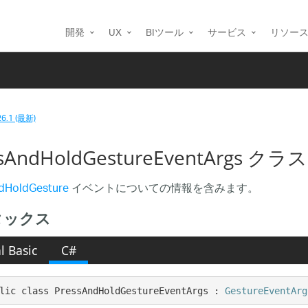
開発
UX
BIツール
サービス
リソー
26.1 (最新)
sAndHoldGestureEventArgs クラス
dHoldGesture
イベントについての情報を含みます。
タックス
l Basic
C#
lic class PressAndHoldGestureEventArgs : 
GestureEventArg