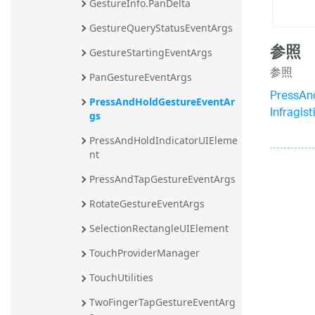
GestureInfo.PanDelta
GestureQueryStatusEventArgs
参照
GestureStartingEventArgs
参照
PanGestureEventArgs
PressAn
PressAndHoldGestureEventAr
Infragi
gs
PressAndHoldIndicatorUIEleme
nt
PressAndTapGestureEventArgs
RotateGestureEventArgs
SelectionRectangleUIElement
TouchProviderManager
TouchUtilities
TwoFingerTapGestureEventArg