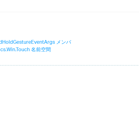
dHoldGestureEventArgs メンバ
stics.Win.Touch 名前空間