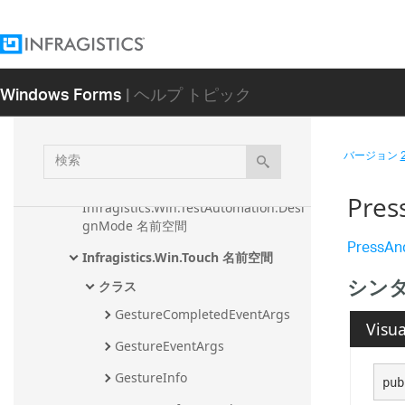
間
Infragistics.Win.Peek 名前空間
Infragistics.Win.Peek.UIElements 名
Windows Forms
| ヘルプ トピック
前空間
Infragistics.Win.Printing 名前空間
検
バージョン
Infragistics.Win.Serialization 名前空
索
間
Pres
Infragistics.Win.TestAutomation.Desi
gnMode 名前空間
PressAn
Infragistics.Win.Touch 名前空間
シン
クラス
GestureCompletedEventArgs
Visua
GestureEventArgs
GestureInfo
pub