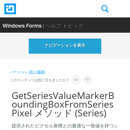
Windows Forms
| ヘルプ トピック
ナビゲーションを表示
バージョン
26.1 (最新)
このコンテンツは役に立ちましたか？
GetSeriesValueMarkerB
oundingBoxFromSeries
Pixel メソッド (Series)
提供されたピクセル座標との最適な一致値を持つシ