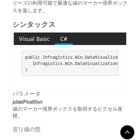
リーズの利用可能で最適な値のマーカー境界ボック
スを返します。
シンタックス
Visual Basic
C#
public Infragistics.Win.DataVisualization.Rect
   Infragistics.Win.DataVisualization.Point 
pi
)
パラメータ
pixelPosition
値のマーカー境界ボックスを取得するピクセル座
標。
戻り値の型
境界ボックス。有効な位置がない場合は空です。