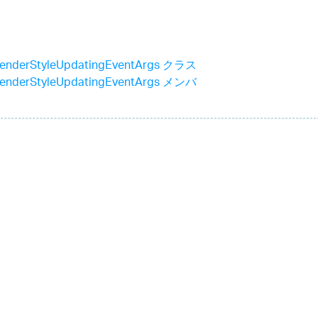
RenderStyleUpdatingEventArgs クラス
RenderStyleUpdatingEventArgs メンバ