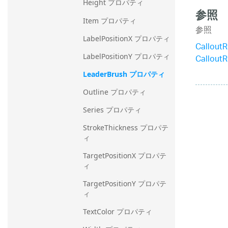
Height プロパティ
参照
Item プロパティ
参照
LabelPositionX プロパティ
Callout
LabelPositionY プロパティ
Callout
LeaderBrush プロパティ
Outline プロパティ
Series プロパティ
StrokeThickness プロパテ
ィ
TargetPositionX プロパテ
ィ
TargetPositionY プロパテ
ィ
TextColor プロパティ