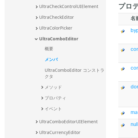
プロテ
UltraCheckControlUIElement
名
UltraCheckEditor
UltraColorPicker
by
UltraComboEditor
co
概要
メンバ
con
UltraComboEditor コンストラ
クタ
do
メソッド
プロパティ
イベント
ma
UltraComboEditorUIElement
nul
UltraCurrencyEditor