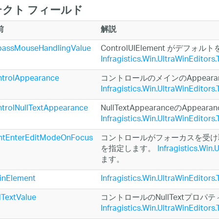
クト フィールド
前
解説
passMouseHandlingValue
ControlUIElement がデ
Infragistics.Win.UltraWinEditors
ntrolAppearance
コントロールのメインのAppearance
Infragistics.Win.UltraWinEditors
trolNullTextAppearance
NullTextAppearanceのAppearan
Infragistics.Win.UltraWinEditors
ntEnterEditModeOnFocus
コントロールがフォーカスを受け
を指定します。
Infragistics.Win
ます。
inElement
Infragistics.Win.UltraWinEditors
lTextValue
コントロールのNullTextプロ
Infragistics.Win.UltraWinEditors