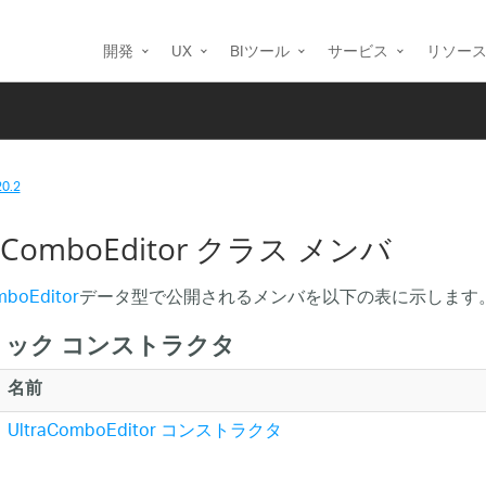
開発
UX
BIツール
サービス
リソー
20.2
raComboEditor クラス メンバ
mboEditor
データ型で公開されるメンバを以下の表に示します
リック コンストラクタ
名前
UltraComboEditor コンストラクタ