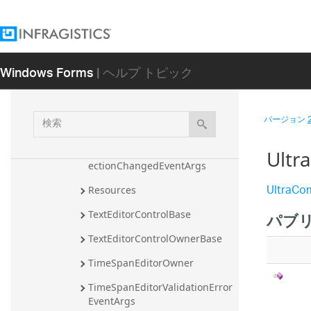
KeyCodeTypeConverter
KeyCodeUIEditor
MRUListTypeConverter
Windows Forms
| ヘルプ トピック
MRUListUIEditor
NumericEditorOwner
検
バージョン
NumericEditorOwnerBase
索
RadioButtonGroupManagerSel
Ult
ectionChangedEventArgs
UltraCo
Resources
TextEditorControlBase
パブ
TextEditorControlOwnerBase
TimeSpanEditorOwner
TimeSpanEditorValidationError
EventArgs