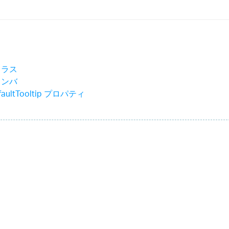
 クラス
 メンバ
faultTooltip プロパティ