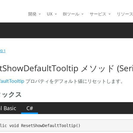
開発
UX
BIツール
サービス
リソー
20.1
tShowDefaultTooltip メソッド (Seri
aultTooltip
プロパティをデフォルト値にリセットします。
タックス
l Basic
C#
lic void ResetShowDefaultTooltip()