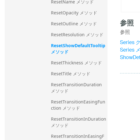
ResetName メソッド
ResetOpacity メソッド
参照
ResetOutline メソッド
参照
ResetResolution メソッド
Series
ResetShowDefaultTooltip 
Series
メソッド
ShowDe
ResetThickness メソッド
ResetTitle メソッド
ResetTransitionDuration 
メソッド
ResetTransitionEasingFun
ction メソッド
ResetTransitionInDuration 
メソッド
ResetTransitionInEasingF