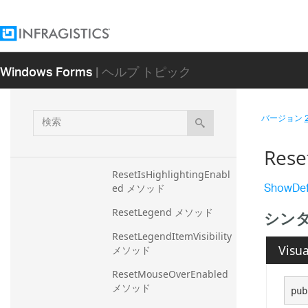
ResetBrush メソッド
ResetDataMember メソッ
ド
Windows Forms
| ヘルプ トピック
ResetDataSource メソッド
ResetExpectFunctions メ
ソッド
検
バージョン
索
ResetHitTestMode メソッ
ド
Rese
ResetIsHighlightingEnabl
ShowDef
ed メソッド
ResetLegend メソッド
シン
ResetLegendItemVisibility 
Visua
メソッド
ResetMouseOverEnabled 
メソッド
pub