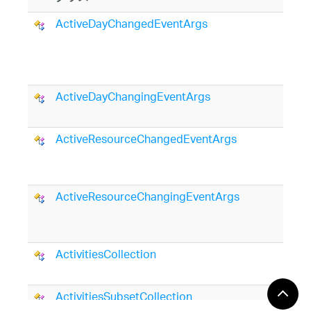
ActiveDayChangedEventArgs
A
ActiveDayChangingEventArgs
A
ActiveResourceChangedEventArgs
A
ActiveResourceChangingEventArgs
A
ActivitiesCollection
C
ActivitiesSubsetCollection