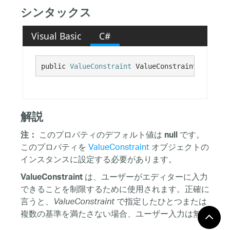
シンタックス
Visual Basic
C#
public 
ValueConstraint
 ValueConstraint {get; s
解説
このプロパティのデフォルト値は
です。
注：
null
このプロパティを
ValueConstraint
オブジェクトの
インスタンスに設定する必要があります。
は、ユーザーがエディターに入力
ValueConstraint
できることを制限するために使用されます。正確に
言うと、
で指定したひとつまたは
ValueConstraint
複数の基準を満たさない場合、ユーザー入力は無効
であるとエディターは考えます。
IsValueValid
プロ