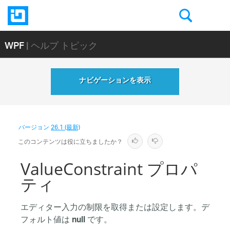
WPF
| ヘルプ トピック
ナビゲーションを表示
バージョン
26.1 (最新)
このコンテンツは役に立ちましたか？
ValueConstraint プロパ
ティ
エディター入力の制限を取得または設定します。デ
フォルト値は
です。
null