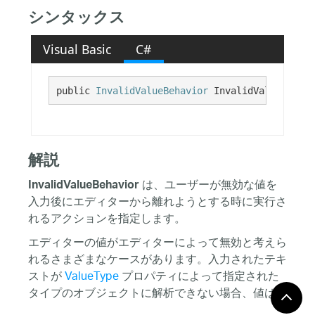
シンタックス
Visual Basic
C#
public 
InvalidValueBehavior
 InvalidValueBehavi
解説
は、ユーザーが無効な値を
InvalidValueBehavior
入力後にエディターから離れようとする時に実行さ
れるアクションを指定します。
エディターの値がエディターによって無効と考えら
れるさまざまなケースがあります。入力されたテキ
ストが
ValueType
プロパティによって指定された
タイプのオブジェクトに解析できない場合、値は無
効です。たとえば、ValueType が
またはその
Int32