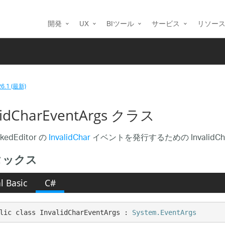
開発
UX
BIツール
サービス
リソー
26.1 (最新)
lidCharEventArgs クラス
kedEditor の
InvalidChar
イベントを発行するための InvalidCha
タックス
l Basic
C#
lic class InvalidCharEventArgs : 
System.EventArgs