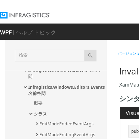
ent.TSql アセンブリ
InfragisticsWPF.Documents.TextDocum
ent.VisualBasic アセンブリ
WPF
| ヘルプ トピック
InfragisticsWPF.DragDrop アセンブリ
InfragisticsWPF.Editors アセンブリ
検
バージョン
Infragistics.Windows.Automation.Pe
索
ers.Editors 名前空間
Inva
Infragistics.Windows.Editors 名前空
間
XamMas
Infragistics.Windows.Editors.Events 
名前空間
シン
概要
Visua
クラス
EditModeEndedEventArgs
pub
EditModeEndingEventArgs