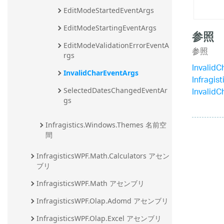
EditModeStartedEventArgs
EditModeStartingEventArgs
参照
EditModeValidationErrorEventA
参照
rgs
Invalid
InvalidCharEventArgs
Infragi
Invali
SelectedDatesChangedEventAr
gs
Infragistics.Windows.Themes 名前空
間
InfragisticsWPF.Math.Calculators アセン
ブリ
InfragisticsWPF.Math アセンブリ
InfragisticsWPF.Olap.Adomd アセンブリ
InfragisticsWPF.Olap.Excel アセンブリ