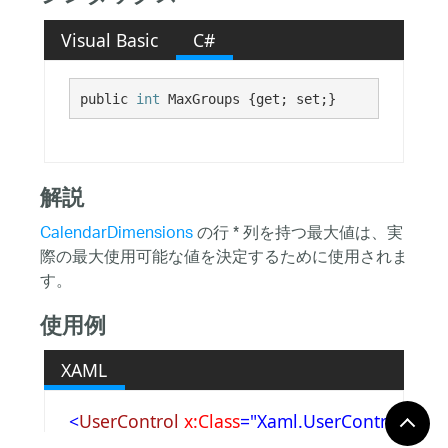
Visual Basic
C#
public 
int
 MaxGroups {get; set;}
解説
CalendarDimensions
の行 * 列を持つ最大値は、実
際の最大使用可能な値を決定するために使用されま
す。
使用例
XAML
<
UserControl
x:Class
="Xaml.UserControl1"
xmlns
="http://schemas.microsoft.com/winf