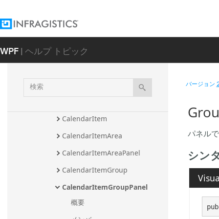
AMPMSection
CalendarDateRangeCollection
WPF
| ヘルプ トピック
CalendarDateRangeConverter
CalendarDay
検
バージョン
CalendarDayOfWeek
索
CalendarDimensionsConverter
Gro
CalendarItem
パネルで 
CalendarItemArea
シン
CalendarItemAreaPanel
CalendarItemGroup
Visua
CalendarItemGroupPanel
概要
pub