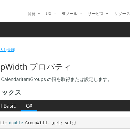
開発
UX
BIツール
サービス
リソー
26.1 (最新)
upWidth プロパティ
CalendarItemGroups の幅を取得または設定します。
タックス
l Basic
C#
lic 
double
 GroupWidth {get; set;}