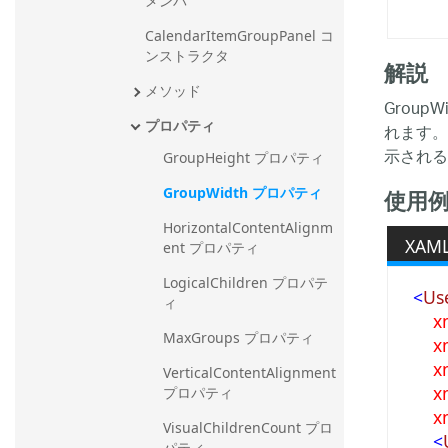
メンバ
CalendarItemGroupPanel コ
ンストラクタ
解説
メソッド
GroupW
プロパティ
れます。
示される 
GroupHeight プロパティ
GroupWidth プロパティ
使用
HorizontalContentAlignm
XAM
ent プロパティ
LogicalChildren プロパテ
<
Us
ィ
x
MaxGroups プロパティ
x
x
VerticalContentAlignment 
x
プロパティ
x
VisualChildrenCount プロ
<
パティ