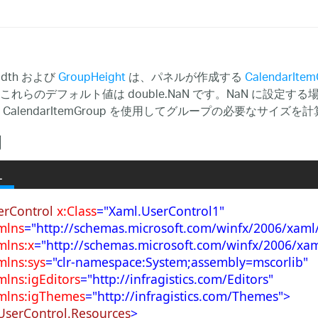
idth および
GroupHeight
は、パネルが作成する
CalendarItem
これらのデフォルト値は double.NaN です。NaN に設定
CalendarItemGroup を使用してグループの必要なサイズを
例
L
erControl
x:Class
="Xaml.UserControl1"
mlns
="http://schemas.microsoft.com/winfx/2006/xaml
mlns:x
="http://schemas.microsoft.com/winfx/2006/xam
mlns:sys
="clr-namespace:System;assembly=mscorlib"
mlns:igEditors
="http://infragistics.com/Editors"
mlns:igThemes
="http://infragistics.com/Themes">
UserControl.Resources
>