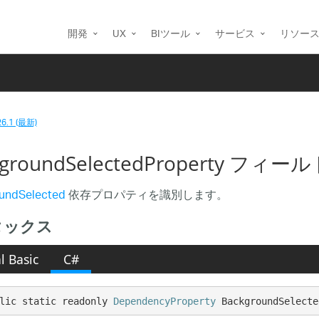
開発
UX
BIツール
サービス
リソー
26.1 (最新)
groundSelectedProperty フィールド 
undSelected
依存プロパティを識別します。
タックス
l Basic
C#
lic static readonly 
DependencyProperty
 BackgroundSelecte