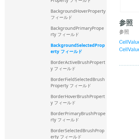
Property フィールド
BackgroundHoverProperty 
フィールド
参照
BackgroundPrimaryPrope
参照
rty フィールド
CellVal
BackgroundSelectedProp
CellVal
erty フィールド
BorderActiveBrushPropert
y フィールド
BorderFieldSelectedBrush
Property フィールド
BorderHoverBrushPropert
y フィールド
BorderPrimaryBrushPrope
rty フィールド
BorderSelectedBrushProp
erty フィールド