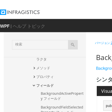
e
CellValueHolder
CellValueHolderCollection
WPF
| ヘルプ トピック
CellValuePresenter
概要
検
バージョン
メンバ
索
CellValuePresenter コンスト
Back
ラクタ
Backgro
メソッド
プロパティ
シン
フィールド
Visua
BackgroundActivePropert
y フィールド
pub
BackgroundFieldSelected