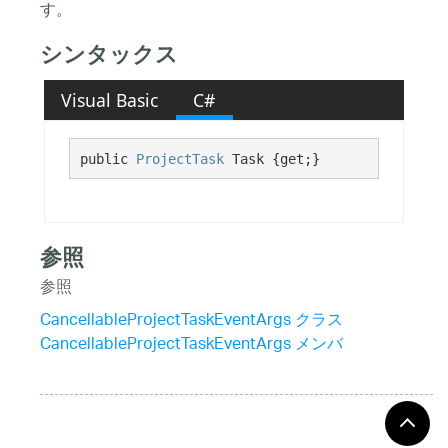
す。
シンタックス
Visual Basic
C#
public 
ProjectTask
 Task {get;}
参照
参照
CancellableProjectTaskEventArgs クラス
CancellableProjectTaskEventArgs メンバ