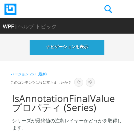
WPF
| ヘルプ トピック
ナビゲーションを表示
バージョン
26.1 (最新)
このコンテンツは役に立ちましたか？
IsAnnotationFinalValue
プロパティ (Series)
シリーズが最終値の注釈レイヤーかどうかを取得し
ます。