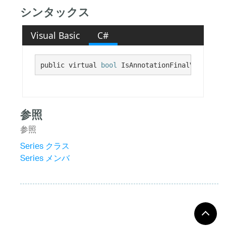
シンタックス
Visual Basic
C#
public virtual 
bool
 IsAnnotationFinalValue {ge
参照
参照
Series クラス
Series メンバ