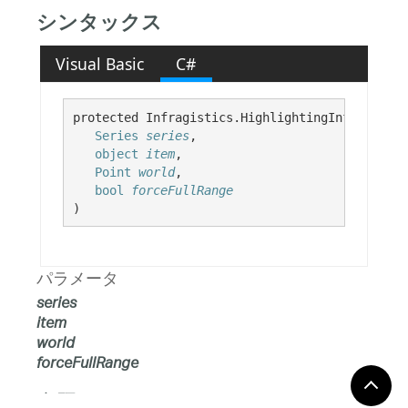
シンタックス
Visual Basic
C#
protected Infragistics.HighlightingInfo GetSer
Series
series
,

object
item
,

Point
world
,

bool
forceFullRange
)
パラメータ
series
item
world
forceFullRange
参照