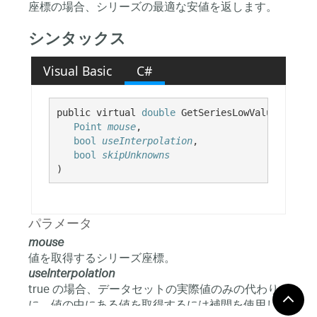
座標の場合、シリーズの最適な安値を返します。
シンタックス
Visual Basic
C#
public virtual 
double
 GetSeriesLowValueFromSer
Point
mouse
,

bool
useInterpolation
,

bool
skipUnknowns
)
パラメータ
mouse
値を取得するシリーズ座標。
useInterpolation
true の場合、データセットの実際値のみの代わり
に、値の中にある値を取得するには補間を使用しま