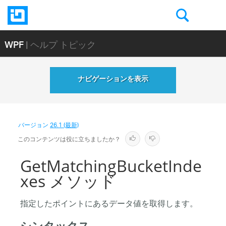
WPF
| ヘルプ トピック
ナビゲーションを表示
バージョン
26.1 (最新)
このコンテンツは役に立ちましたか？
GetMatchingBucketInde
xes メソッド
指定したポイントにあるデータ値を取得します。