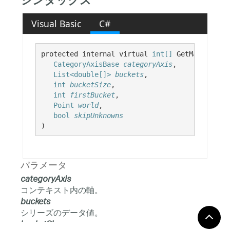
シンタックス
Visual Basic
C#
protected internal virtual 
int[]
 GetMatchingBu
CategoryAxisBase
categoryAxis
,

List<double[]>
buckets
,

int
bucketSize
,

int
firstBucket
,

Point
world
,

bool
skipUnknowns
)
パラメータ
categoryAxis
コンテキスト内の軸。
buckets
シリーズのデータ値。
bucketSize