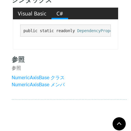
シンタックス
Visual Basic
C#
public static readonly 
DependencyProperty
 Inte
参照
参照
NumericAxisBase クラス
NumericAxisBase メンバ