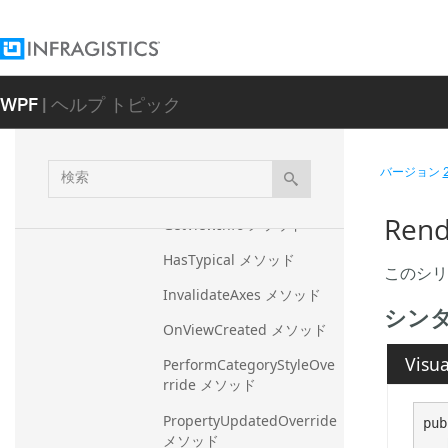
GetSeriesVolumeValue メ
ソッド
GetSeriesVolumeValuePos
ition メソッド
WPF
| ヘルプ トピック
GetSpecificHighlightingIn
fo メソッド
検
バージョン
GetTypicalBasedOn メソッ
索
ド
Rend
GetViewInfo メソッド
HasTypical メソッド
このシリ
InvalidateAxes メソッド
シン
OnViewCreated メソッド
Visua
PerformCategoryStyleOve
rride メソッド
PropertyUpdatedOverride 
pub
メソッド