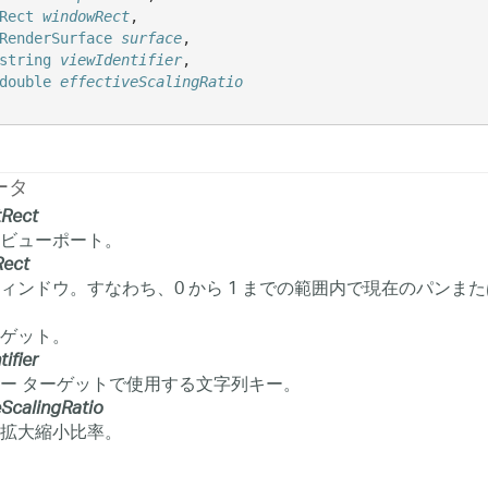
Rect
windowRect
,

RenderSurface
surface
,

string
viewIdentifier
,

double
effectiveScalingRatio
ータ
tRect
ビューポート。
ect
ィンドウ。すなわち、0 から 1 までの範囲内で現在のパンま
ゲット。
ifier
ー ターゲットで使用する文字列キー。
eScalingRatio
拡大縮小比率。