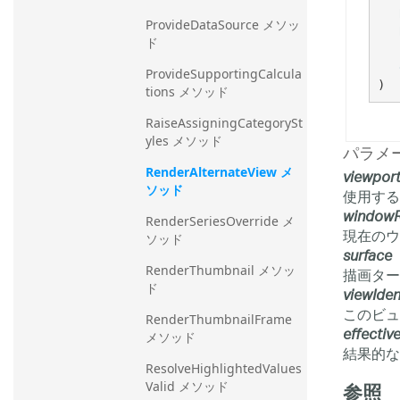
ProvideDataSource メソッ
ド
ProvideSupportingCalcula
)
tions メソッド
RaiseAssigningCategorySt
yles メソッド
パラメ
RenderAlternateView メ
viewpor
ソッド
使用する
windowR
RenderSeriesOverride メ
現在のウ
ソッド
surface
RenderThumbnail メソッ
描画ター
ド
viewIdent
このビュ
RenderThumbnailFrame 
effectiv
メソッド
結果的な
ResolveHighlightedValues
参照
Valid メソッド