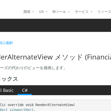
開発
UX
BIツール
サービス
リソー
26.1 (最新)
erAlternateView メソッド (Financial
ーズの代わりのビューを描画します。
タックス
l Basic
C#
lic override void RenderAlternateView( 

Rect
viewportRect
,
