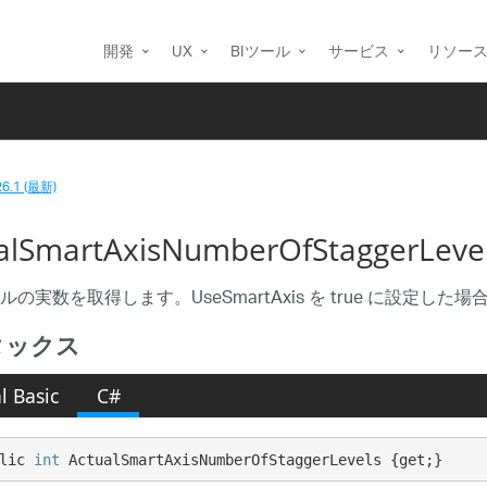
開発
UX
BIツール
サービス
リソー
26.1 (最新)
ualSmartAxisNumberOfStaggerL
ルの実数を取得します。UseSmartAxis を true に設定し
タックス
l Basic
C#
lic 
int
 ActualSmartAxisNumberOfStaggerLevels {get;}