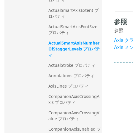
ActualSmartAxisExtent プ
ロパティ
参照
ActualSmartAxisFontSize 
参照
プロパティ
Axis ク
ActualSmartAxisNumber
Axis メ
OfStaggerLevels プロパテ
ィ
ActualStroke プロパティ
Annotations プロパティ
AxisLines プロパティ
CompanionAxisCrossingA
xis プロパティ
CompanionAxisCrossingV
alue プロパティ
CompanionAxisEnabled プ