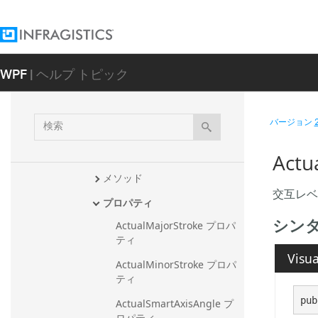
AssigningShapeStyleEventArgs
Base
AverageDirectionalIndexIndicat
or
WPF
| ヘルプ トピック
AverageTrueRangeIndicator
Axis
検
バージョン
概要
索
メンバ
Act
メソッド
交互レベ
プロパティ
シン
ActualMajorStroke プロパ
ティ
Visua
ActualMinorStroke プロパ
ティ
pub
ActualSmartAxisAngle プ
ロパティ