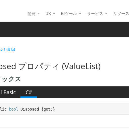
開発
UX
BIツール
サービス
リソー
26.1 (最新)
osed プロパティ (ValueList)
タックス
l Basic
C#
lic 
bool
 Disposed {get;}