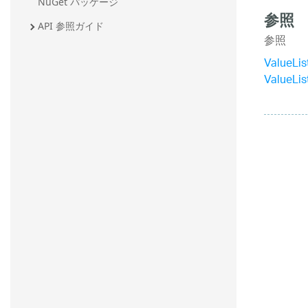
NuGet パッケージ
参照
API 参照ガイド
参照
ValueL
ValueL