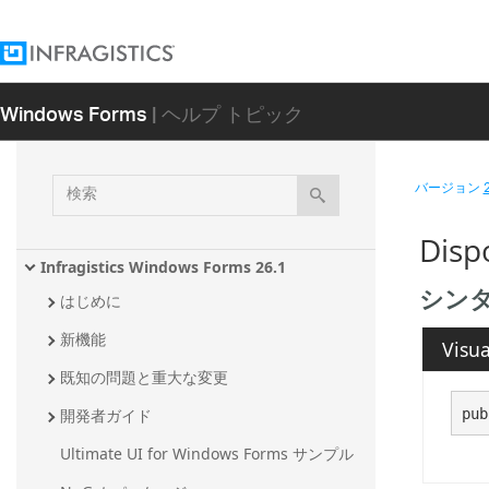
Windows Forms
| ヘルプ トピック
検
バージョン
索
Disp
Infragistics Windows Forms 26.1
シン
はじめに
新機能
Visua
既知の問題と重大な変更
pub
開発者ガイド
Ultimate UI for Windows Forms サンプル