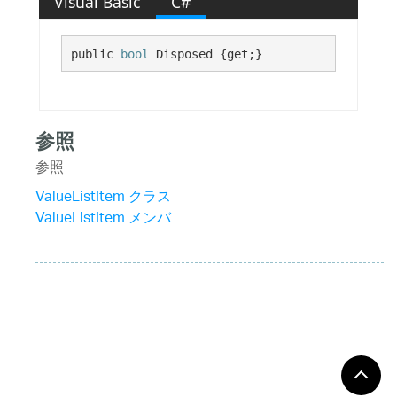
Visual Basic
C#
public 
bool
 Disposed {get;}
参照
参照
ValueListItem クラス
ValueListItem メンバ