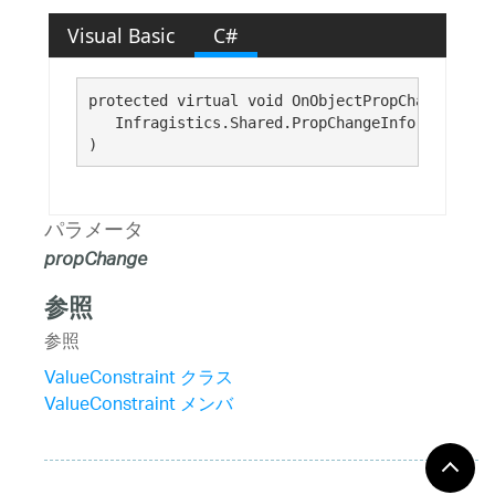
Visual Basic
C#
protected virtual void OnObjectPropChanged( 

   Infragistics.Shared.PropChangeInfo 
propChan
)
パラメータ
propChange
参照
参照
ValueConstraint クラス
ValueConstraint メンバ