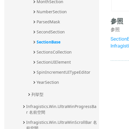
MonthSection
NumberSection
参照
ParsedMask
参照
SecondSection
Sectio
SectionBase
Infragi
SectionsCollection
SectionUIElement
SpinIncrementUITypeEditor
YearSection
列挙型
Infragistics.Win.UltraWinProgressBa
r 名前空間
Infragistics.Win.UltraWinScrollBar 名
前空間