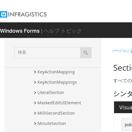
FractionPart
FractionPartContinuous
Windows Forms
| ヘルプ トピック
HourSection
InputCharBase
検
バージョン
InvalidCharEventArgs
索
InvalidOperationEventArgs
Sec
KeyActionMapping
すべての
KeyActionMappings
シン
LiteralSection
MaskedEditUIElement
Visua
MilliSecondSection
MinuteSection
pub