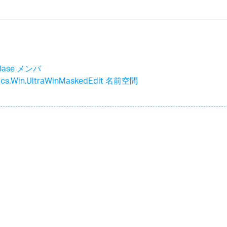
nBase メンバ
stics.Win.UltraWinMaskedEdit 名前空間