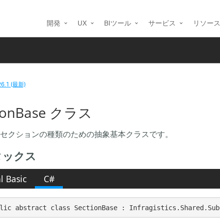
開発
UX
BIツール
サービス
リソー
26.1 (最新)
tionBase クラス
セクションの種類のための抽象基本クラスです。
タックス
l Basic
C#
lic abstract class SectionBase : Infragistics.Shared.Sub