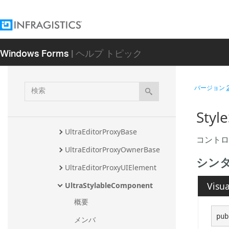
UltraComponentBase
UltraComponentControlManag
erBase
Windows Forms
| ヘルプ トピック
UltraControlBase
UltraControlBase.UltraControlA
検
ccessibleObject
バージョン
索
UltraControlBase.UltraControlU
Styl
IAProviderStub
UltraEditorProxyBase
コント
UltraEditorProxyOwnerBase
シン
UltraEditorProxyUIElement
Visua
UltraStylableComponent
概要
pub
メンバ