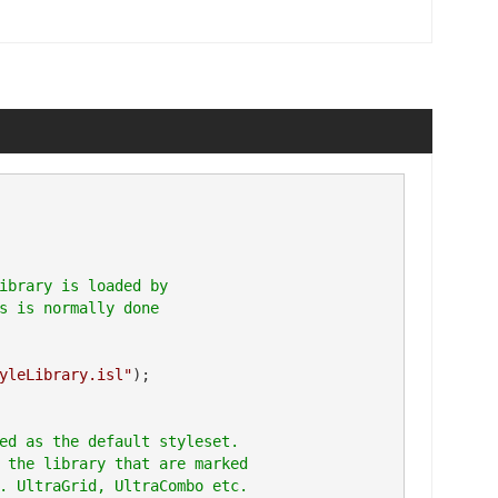
ibrary is loaded by

yleLibrary.isl"
);
