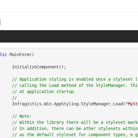
例
lic
 MainForm()

zeComponent();

// Application styling is enabled once a styleset l
 of the StyleManager. This is normally done

lication startup.

	Infragistics.Win.AppStyling.StyleManager.Load(
"MySt
// Note: 

ll be a styleset marked as the default styleset. 

ther stylesets within the library that are marked

 component types, e.g. UltraGrid, UltraCombo etc.
