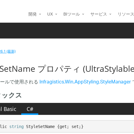
開発
UX
BIツール
サービス
リソー
26.1 (最新)
eSetName プロパティ (UltraStylabl
ロールで使用される
Infragistics.Win.AppStyling.StyleManager
タックス
l Basic
C#
lic 
string
 StyleSetName {get; set;}