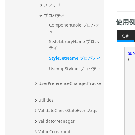
メソッド
プロパティ
使用
ComponentRole プロパテ
ィ
C#
StyleLibraryName プロパ
ティ
pub
StyleSetName プロパティ
{

	Initiali
UseAppStyling プロパティ
UserPreferenceChangedTracke
	// calling the Load method
r
	// at app
Utilities
ValidateCheckStateEventArgs
	// Within the library there wi
ValidatorManager
	// In addition, there can be o
ValueConstraint
	// as the default styleset for