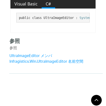
Visual Basic
C#
public class UltraImageEditor : 
System.Windows
参照
参照
UltraImageEditor メンバ
Infragistics.Win.UltraImageEditor 名前空間