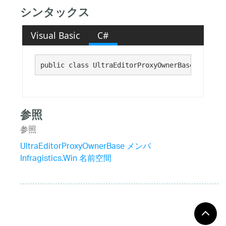
シンタックス
Visual Basic
C#
public class UltraEditorProxyOwnerBase : 
Embed
参照
参照
UltraEditorProxyOwnerBase メンバ
Infragistics.Win 名前空間