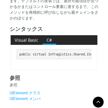
ます。デフォルトの実装では、選択可能項目が見つ
かるかまたはコントロール要素に達するまで、この
メソッドを再帰的に呼び出しながら親チェインをさ
かのぼります。
シンタックス
Visual Basic
C#
public virtual Infragistics.Shared.ISelectable
参照
参照
UIElement クラス
UIElement メンバ