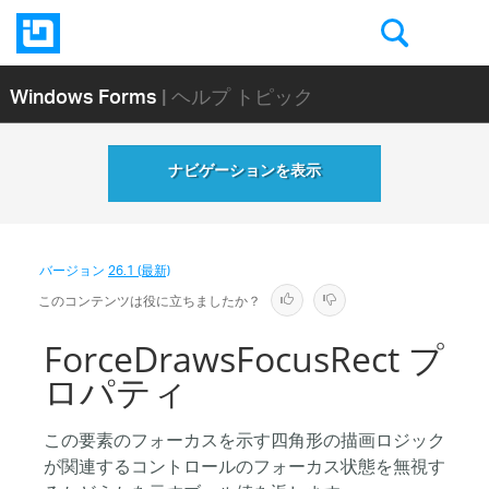
Windows Forms
| ヘルプ トピック
ナビゲーションを表示
バージョン
26.1 (最新)
このコンテンツは役に立ちましたか？
ForceDrawsFocusRect プ
ロパティ
この要素のフォーカスを示す四角形の描画ロジック
が関連するコントロールのフォーカス状態を無視す