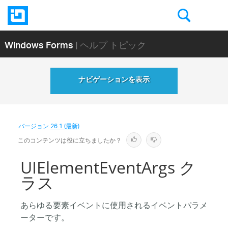
Windows Forms
| ヘルプ トピック
ナビゲーションを表示
バージョン
26.1 (最新)
このコンテンツは役に立ちましたか？
UIElementEventArgs ク
ラス
あらゆる要素イベントに使用されるイベントパラメ
ーターです。