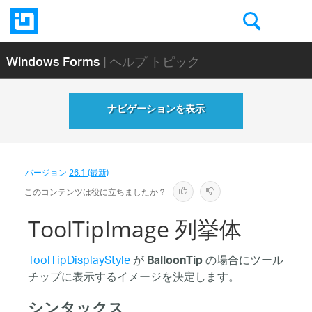
Windows Forms
| ヘルプ トピック
ナビゲーションを表示
バージョン
26.1 (最新)
このコンテンツは役に立ちましたか？
ToolTipImage 列挙体
ToolTipDisplayStyle
が
の場合にツール
BalloonTip
チップに表示するイメージを決定します。
シンタックス